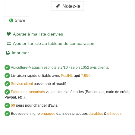
Notez-le
Share
Ajouter à ma liste d'envies
Ajouter l'article au tableau de comparaison
Imprimer
✔
Apiculture-Magasin
est noté
9.2
/
10
- selon 1052 avis clients
.
✔
Livraison rapide et fiable avec
PostNL
àpd
7,95€
.
✔
Service client
passionné et réactif.
✔
Paiements sécurisés
via plusieurs méthodes (Bancontact, carte de crédit,
Paypal, etc.).
✔
60
jours pour changer d'avis.
✔
Boutique en ligne
engagée
dans des pratiques
durables
&
éthiques
.