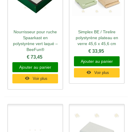
Nourrisseur pour ruche
Simplex BE / Tirelire
Spaarkast en
polystyrène plateau en
polystyrène vert laqué –
verre 45,6 x 45,6 cm
BeeFun®
€ 33,95
€ 73,45
Ajouter au panier
Ajouter au panier
Voir plus
Voir plus