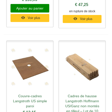
€ 47,25
Ajouter au panier
en rupture de stock
Voir plus
Voir plus
Couvre-cadres
Cadres de hausse
Langstroth US simple
Langstroth Hoffmann
paroi
US/Ganz non montés
en tilleul – Lot de 10