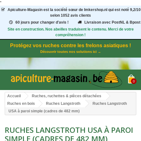
"
Apiculture-Magasin
est la société sœur de Imkershop.nl qui est noté
9,2
/
10
selon 1052
avis clients
60 jours pour changer d'avis !
Livraison avec PostNL & Bpost
Site en construction. Nos abeilles traduisent le contenu. Merci de votre
compréhension !
Protégez vos ruches contre les frelons asiatiques !
Découvrir toutes nos solutions ici →
0
Accueil
Ruches, ruchettes & pièces détachées
Ruches en bois
Ruches Langstroth
Ruches Langstroth
USA à paroi simple (cadres de 482 mm)
RUCHES LANGSTROTH USA À PAROI
SIMPLE (CADRES DE 482 MM)