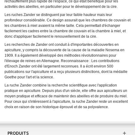
réchauffement plus rapide de l'espace, ce qui était bénéfique pour les
activités des abeilles, en particulier pour le développement de la cire.
Les ruches Zander se distinguent par leur faible hauteur mais leur
profondeur considérable. Ce design assurait que les chambres de couvain et
les chambres à miel avaient la même taille. Cela permettait d'échanger
facilement les cadres entre la chambre de couvain et la chambre à miel, et
donc d'appliquer facilement le renouvellement de la cire.
Les recherches de Zander ont conduit à d'importantes découvertes en
apiculture, y compris la découverte de la cause de la maladie Nosema en
1909. Il a également développé des méthodes révolutionnaires pour
l'élevage de reines en Allemagne. Reconnaissance : Les contributions
d'Enoch Zander ont été largement reconnues. Il a écrit environ 500
publications sur l'apiculture et a reçu plusieurs distinctions, dont la médaille
Goethe pour l'art et la science.
La ruche Zander combine la recherche scientifique avec l'application
pratique en apiculture. Depuis plus d'un siècle, elle offre aux apiculteurs un
moyen pratique et efficace de maintenir des abeilles et de produire du miel.
Pour ceux qui s'intéressent à l'apiculture, la ruche Zander reste un excellent
choix en raison de son historique éprouvé et de sa polyvalence.
PRODUITS