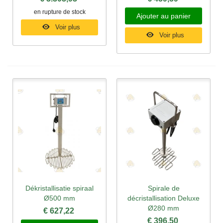
en rupture de stock
Ajouter au panier
Voir plus
Voir plus
Dékristallisatie spiraal
Spirale de
Ø500 mm
décristallisation Deluxe
Ø280 mm
€ 627,22
€ 396,50