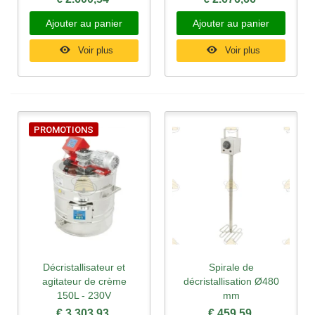
Ajouter au panier
Ajouter au panier
Voir plus
Voir plus
PROMOTIONS
Décristallisateur et
Spirale de
agitateur de crème
décristallisation Ø480
150L - 230V
mm
€ 3.303,93
€ 459,59