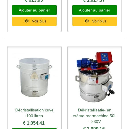
€ 923,95
€ 1.027,37
Ajouter au panier
Ajouter au panier
Voir plus
Voir plus
Décristallisation cuve
Dékristallisatie- en
100 litres
crème roermachine 50L
- 230V
€ 1.054,41
€ 2.099,16