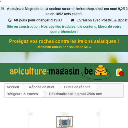
"
Apiculture-Magasin
est la société sœur de Imkershop.nl qui est noté
9,2
/
10
selon 1052
avis clients
60 jours pour changer d'avis !
Livraison avec PostNL & Bpost
Site en construction. Nos abeilles traduisent le contenu. Merci de votre
compréhension !
Protégez vos ruches contre les frelons asiatiques !
Découvrir toutes nos solutions ici →
0
Accueil
Récolte de miel
Outils de récolte
Défigeurs & étuves
Dékristallisatie spiraal Ø500 mm