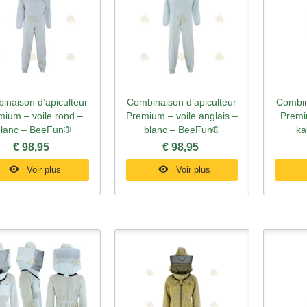
inaison d’apiculteur
Combinaison d’apiculteur
Combin
perçu rapide
Aperçu rapide
Ape
mium – voile rond –
Premium – voile anglais –
Premi
blanc – BeeFun®
blanc – BeeFun®
ka
€ 98,95
€ 98,95
Voir plus
Voir plus