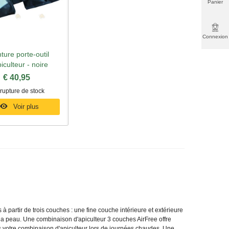
Panier
Connexion
ture porte-outil
rçu rapide
iculteur - noire
€ 40,95
rupture de stock
Voir plus
s à partir de trois couches : une fine couche intérieure et extérieure
e la peau. Une combinaison d'apiculteur 3 couches AirFree offre
ns votre combinaison d'apiculteur lors de journées chaudes. Une