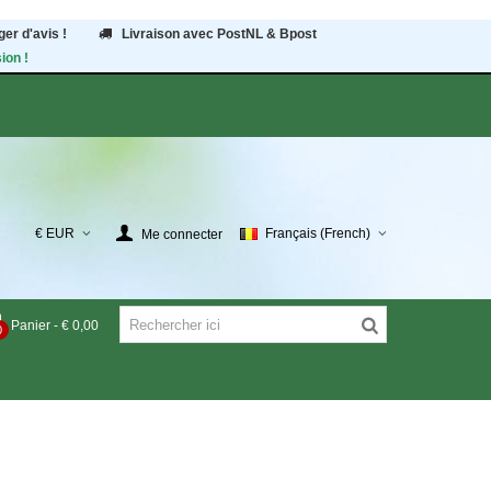
er d'avis !
Livraison avec PostNL & Bpost
ion !
€ EUR
Français (French)
Me connecter
Panier
-
€ 0,00
0