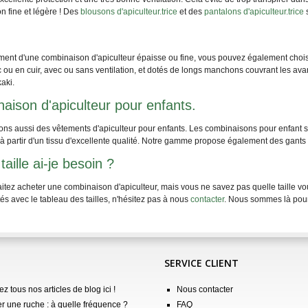
n fine et légère ! Des
blousons d'apiculteur.trice
et des
pantalons d'apiculteur.trice
s
ent d'une combinaison d'apiculteur épaisse ou fine, vous pouvez également chois
ou en cuir, avec ou sans ventilation, et dotés de longs manchons couvrant les ava
kaki.
aison d'apiculteur pour enfants.
s aussi des vêtements d'apiculteur pour enfants. Les combinaisons pour enfant son
à partir d'un tissu d'excellente qualité. Notre gamme propose également des gant
taille ai-je besoin ?
itez acheter une combinaison d'apiculteur, mais vous ne savez pas quelle taille v
ltés avec le tableau des tailles, n'hésitez pas à nous
contacter
. Nous sommes là pour
SERVICE CLIENT
z tous nos articles de blog ici !
Nous contacter
er une ruche : à quelle fréquence ?
FAQ