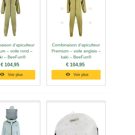
aison d’apiculteur
Combinaison d’apiculteur
rçu rapide
Aperçu rapide
um – voile rond –
Premium – voile anglais –
ki – BeeFun®
kaki – BeeFun®
€ 104,95
€ 104,95
Voir plus
Voir plus