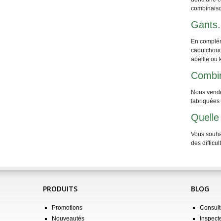
combinaiso
Gants.
En complém
caoutchouc 
abeille ou 
Combin
Nous vendon
fabriquées 
Quelle 
Vous souha
des difficu
PRODUITS
BLOG
Promotions
Consulte
Nouveautés
Inspect