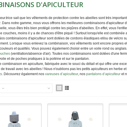
INAISONS D'APICULTEUR
eur.trice sait que les
vêtements de protection contre les abeilles
sont très importan
r. Dans notre
gamme, nous vous offrons les meilleures
combinaisons d'apiculteur d
elle, vous êtes très bien protégé contre les piqûres d'abeilles. En effet, vous l'enf
 de couches, moins il y a de chances d'être piqué ! Surtout lorsqu'elle est combinée
os combinaisons d'apiculteur sont dotées de cordons élastiques et/ou de velcro su
ment. Lorsque vous enlevez la combinaison, vos vêtements sont encore propres et
 couleurs et qualités. Vous pouvez également choisir entre un voile rond ou anglais.
ouches
(ventilation/absence d'air)
. Toutes nos combinaisons sont dotées d'une ferme
oile et de poches pratiques à la poitrine et sur le pantalon.
ne combinaison
en apiculture,
fabriquée avec le souci du détail et qui offre une exce
de travail avec les abeilles ! Nous n'oublions pas les petits apiculteurs en herbe
ts
. Découvrez également nos
vareuses d’apiculteur
, nos
pantalons d’apiculteur
et 
--