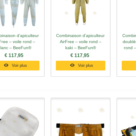
inaison d’apiculteur
Combinaison d’apiculteur
Combin
perçu rapide
Aperçu rapide
Ape
Free – voile rond –
AirFree – voile rond –
doublé
blanc – BeeFun®
kaki – BeeFun®
rond 
€ 117,95
€ 117,95
Voir plus
Voir plus