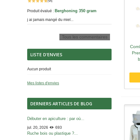
(5/5)
Berghoning 350 gram
Produit évalué :
j ai jamais mangé du miel...
Tous les commentaires
Comb
A
Pre
LISTE D'ENVIES
Aucun produit
Mes listes d'envies
DERNIERS ARTICLES DE BLOG
Débuter en apiculture : par où...
jul. 20, 2026
693
Ruche bois ou plastique ?...