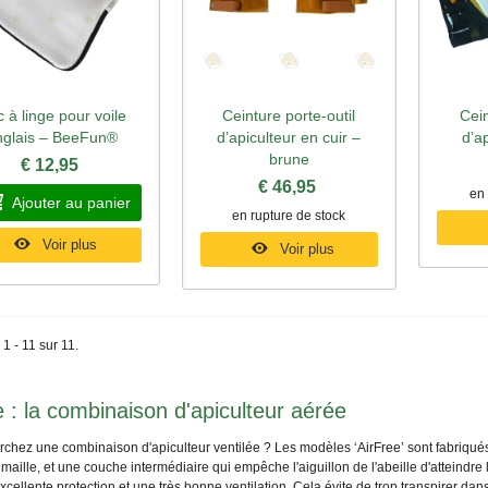
 à linge pour voile
Ceinture porte-outil
Cein
perçu rapide
Aperçu rapide
Ape
nglais – BeeFun®
d’apiculteur en cuir –
d’ap
brune
€ 12,95
€ 46,95
en 
Ajouter au panier
en rupture de stock
Voir plus
Voir plus
 1 - 11 sur 11.
e : la combinaison d'apiculteur aérée
rchez une combinaison d'apiculteur ventilée ? Les modèles ‘
AirFree
’ sont fabriqué
 maille, et une couche intermédiaire qui empêche l'aiguillon de l'abeille d'atteindr
cellente protection et une très bonne ventilation. Cela évite de trop transpirer da