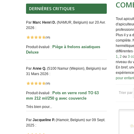
COMB
DERNIÈRES CRITIQUES
Tout apicult
Par
Marc Henri D.
(NAMUR, Belgium) sur 20 Avr.
d'apiculteu
2026 :
professionn
Plus il y a
(5/5)
complète. N
hermétique
Piège à frelons asiatiques
Produit évalué :
différentes
Deluxe
1
,
2
ou
3 c
niveau du v
En bref, u
Par
Anne Q.
(5100 Namur (Wepion), Belgium) sur
expérience 
31 Mars 2026 :
pour enfan
(5/5)
Pots en verre rond TO 63
Trier par
Produit évalué :
mm 212 ml/250 g avec couvercle
Très bien pour...
Par
Jacqueline P.
(Hamoir, Belgium) sur 09 Sept.
2025 :