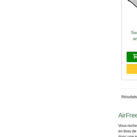
Sac
A
a
Résultats
AirFre
Vous reche
en tissu de
donc une ex