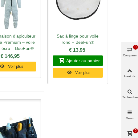
aison d’apiculteur
Sac à linge pour voile
rçu rapide
Aperçu rapide
e Premium – voile
rond – BeeFun®
0
– écru – BeeFun®
€ 13,95
Comparer
€ 146,95
Ajouter au panier
Voir plus
Voir plus
Haut de
page
Rechercher
Menu
0