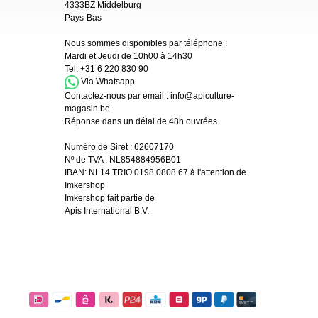
4333BZ Middelburg
Pays-Bas
Nous sommes disponibles par téléphone :
Mardi et Jeudi de 10h00 à 14h30
Tel:
+31 6 220 830 90
Via Whatsapp
Contactez-nous par email :
info@apiculture-
magasin.be
Réponse dans un délai de 48h ouvrées.
Numéro de Siret :
62607170
Nº de TVA : NL854884956B01
IBAN:
NL14 TRIO 0198 0808 67 à l'attention de
Imkershop
Imkershop fait partie de
Apis International B.V.