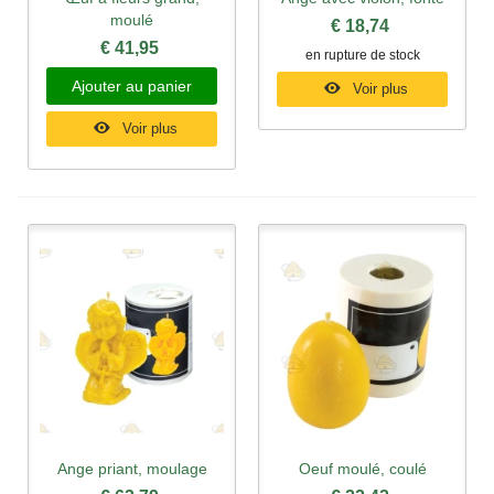
moulé
€ 18,74
€ 41,95
en rupture de stock
Ajouter au panier
Voir plus
Voir plus
Ange priant, moulage
Oeuf moulé, coulé