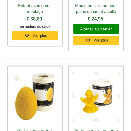
Enfant avec cœur,
Moule en silicone pour
moulage
pains de cire d’abeille
€ 38,80
€ 24,95
en rupture de stock
Ajouter au panier
Voir plus
Voir plus
Œuf à fleurs grand,
Ange avec violon, fonte