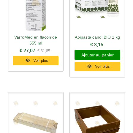
VarroMed en flacon de
Apipasta candi BIO 1 kg
555 ml
€ 3,15
€ 27,07
€ 31,85
Ajouter au panier
Voir plus
Voir plus