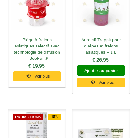
Piège à frelons
Attractif Trappit pour
asiatiques sélectif avec
guêpes et frelons
technologie de diffusion
asiatiques – 1 L
- BeeFun®
€ 26,95
€ 19,95
Ajouter au panier
Voir plus
Voir plus
15%
PROMOTIONS