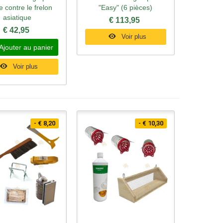
te contre le frelon
"Easy" (6 pièces)
asiatique
€ 113,95
€ 42,95
Voir plus
Ajouter au panier
Voir plus
- € 8,20
- € 10,30