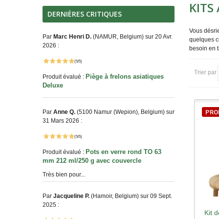
KITS
DERNIÈRES CRITIQUES
Vous désrie
Par
Marc Henri D.
(NAMUR, Belgium) sur 20 Avr.
quelques co
2026 :
besoin en t
(5/5)
Trier par
Piège à frelons asiatiques
Produit évalué :
Deluxe
Par
Anne Q.
(5100 Namur (Wepion), Belgium) sur
PRO
31 Mars 2026 :
(5/5)
Pots en verre rond TO 63
Produit évalué :
mm 212 ml/250 g avec couvercle
Très bien pour...
Par
Jacqueline P.
(Hamoir, Belgium) sur 09 Sept.
2025 :
Kit 
A