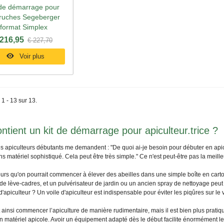
 de démarrage pour
perçu rapide
 ruches Segeberger
format Simplex
 216,95
€ 227,70
Voir plus
 1 - 13 sur 13.
ntient un kit de démarrage pour apiculteur.trice ?
 apiculteurs débutants me demandent : "De quoi ai-je besoin pour débuter en apicul
ns matériel sophistiqué. Cela peut être très simple." Ce n'est peut-être pas la meille
ours qu'on pourrait commencer à élever des abeilles dans une simple boîte en carto
 de lève-cadres, et un pulvérisateur de jardin ou un ancien spray de nettoyage peut ê
'apiculteur ? Un voile d'apiculteur est indispensable pour éviter les piqûres sur le 
 ainsi commencer l’apiculture de manière rudimentaire, mais il est bien plus pratiq
 matériel apicole. Avoir un équipement adapté dès le début facilite énormément le 