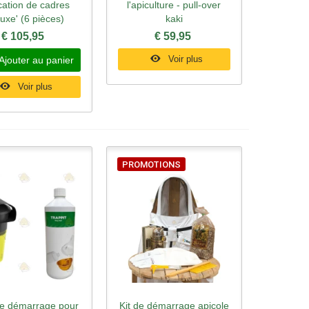
cation de cadres
l'apiculture - pull-over
luxe' (6 pièces)
kaki
€ 105,95
€ 59,95
Voir plus
Ajouter au panier
Voir plus
PROMOTIONS
e démarrage pour
Kit de démarrage apicole
rçu rapide
Aperçu rapide