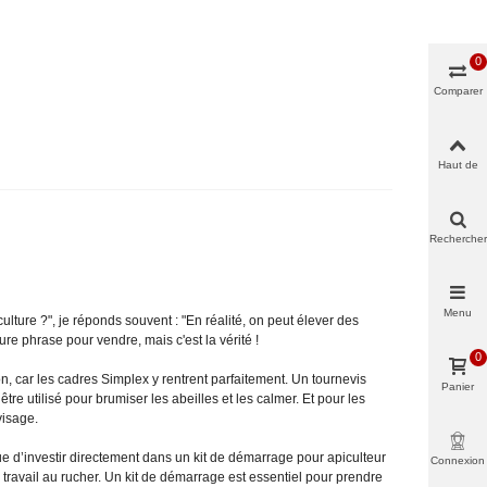
0
Comparer
Haut de
page
Rechercher
Menu
ture ?", je réponds souvent : "En réalité, on peut élever des
ure phrase pour vendre, mais c'est la vérité !
0
n, car les cadres Simplex y rentrent parfaitement. Un tournevis
Panier
tre utilisé pour brumiser les abeilles et les calmer. Et pour les
visage.
ue d’investir directement dans un kit de démarrage pour apiculteur
Connexion
travail au rucher. Un kit de démarrage est essentiel pour prendre