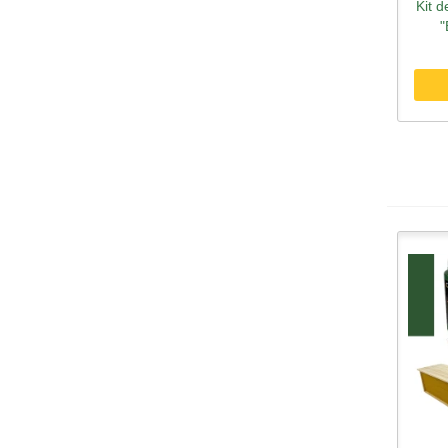
Kit 
A
"