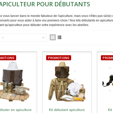
 APICULTEUR POUR DÉBUTANTS
z vous lancer dans le monde fabuleux de l'apiculture, mais vous n'êtes pas sûr(e)
nseils pour vous aider à faire vos premiers choix ! Nos kits débutants en apiculture
ant qu'apiculteur pour débuter votre expérience avec les abeilles.
--
MOTIONS
PROMOTIONS
PROM
débuter en apiculture
Kit débutant apiculture
Kit
perçu rapide
Aperçu rapide
Ape