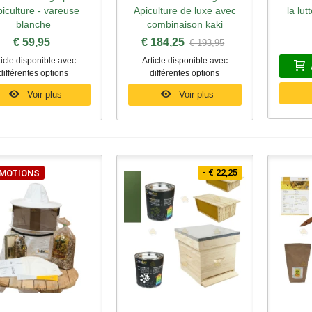
piculture - vareuse
Apiculture de luxe avec
la lut
blanche
combinaison kaki
€ 59,95
€ 184,25
€ 193,95
ticle disponible avec
Article disponible avec
différentes options
différentes options
Voir plus
Voir plus
- € 22,25
MOTIONS