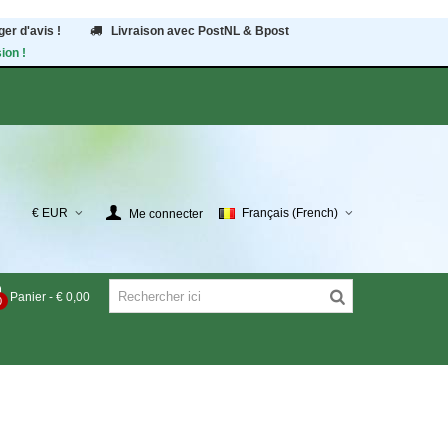
er d'avis !
Livraison avec PostNL & Bpost
ion !
€ EUR
Français (French)
Me connecter
Panier
-
€ 0,00
0