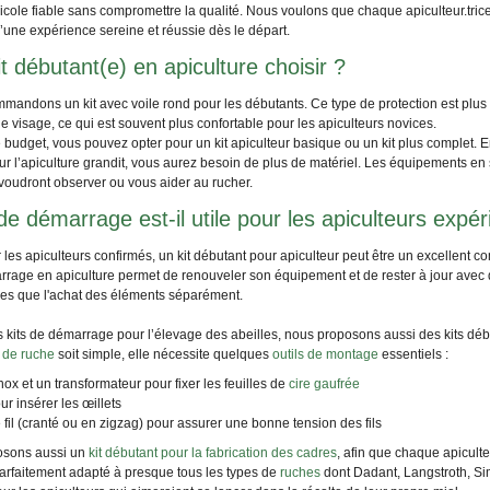
icole fiable sans compromettre la qualité. Nous voulons que chaque apiculteur.trice 
 d’une expérience sereine et réussie dès le départ.
t débutant(e) en apiculture choisir ?
andons un kit avec voile rond pour les débutants. Ce type de protection est plus fa
 le visage, ce qui est souvent plus confortable pour les apiculteurs novices.
 budget, vous pouvez opter pour un kit apiculteur basique ou un kit plus complet.
r l’apiculture grandit, vous aurez besoin de plus de matériel. Les équipements en
 voudront observer ou vous aider au rucher.
 de démarrage est-il utile pour les apiculteurs expé
es apiculteurs confirmés, un kit débutant pour apiculteur peut être un excellent c
rrage en apiculture permet de renouveler son équipement et de rester à jour avec d
s que l'achat des éléments séparément.
 kits de démarrage pour l’élevage des abeilles, nous proposons aussi des kits début
 de ruche
soit simple, elle nécessite quelques
outils de montage
essentiels :
 inox et un transformateur pour fixer les feuilles de
cire gaufrée
r insérer les œillets
fil (cranté ou en zigzag) pour assurer une bonne tension des fils
osons aussi un
kit débutant pour la fabrication des cadres
, afin que chaque apicult
parfaitement adapté à presque tous les types de
ruches
dont Dadant, Langstroth, Si