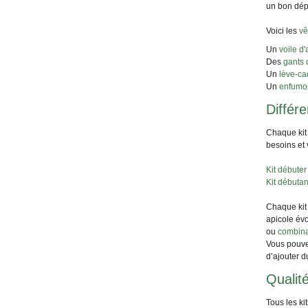
un bon dép
Voici les
vê
Un
voile d'
Des
gants 
Un
lève-ca
Un
enfumoi
Différ
Chaque kit 
besoins et 
Kit débuter
Kit débutan
Chaque kit 
apicole év
ou
combina
Vous pouvez
d’ajouter d
Qualit
Tous les ki