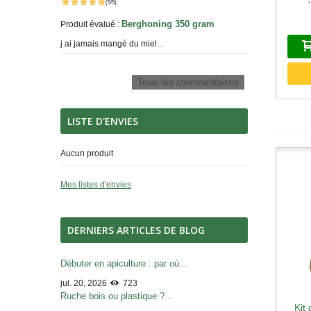
(5/5)
Berghoning 350 gram
Produit évalué :
j ai jamais mangé du miel...
Tous les commentaires
LISTE D'ENVIES
Aucun produit
Mes listes d'envies
DERNIERS ARTICLES DE BLOG
Débuter en apiculture : par où...
jul. 20, 2026
723
Ruche bois ou plastique ?...
Kit
A