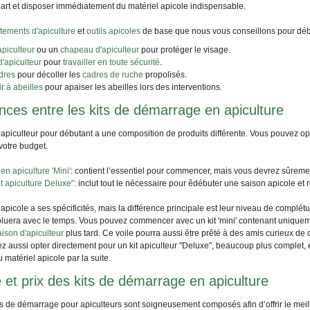
art et disposer immédiatement du matériel apicole indispensable.
tements d'apiculture
et
outils apicoles
de base que nous vous conseillons pour débu
apiculteur
ou un
chapeau d'apiculteur
pour protéger le visage.
d'apiculteur
pour
travailler en toute sécurité
.
dres
pour décoller les
cadres de ruche
propolisés.
r à abeilles
pour apaiser les abeilles lors des interventions.
ences entre les kits de démarrage en apiculture
apiculteur pour débutant a une composition de produits différente. Vous pouvez opt
votre budget.
 en apiculture 'Mini'
: contient l’essentiel pour commencer, mais vous devrez sûremen
t apiculture Deluxe"
: inclut tout le nécessaire pour êdébuter une saison apicole et
apicole a ses spécificités, mais la différence principale est leur niveau de complétud
oluera avec le temps. Vous pouvez commencer avec un kit 'mini' contenant uniquem
ison d'apiculteur
plus tard. Ce voile pourra aussi être prêté à des amis curieux de d
 aussi opter directement pour un kit apiculteur "Deluxe", beaucoup plus complet, 
u matériel apicole par la suite.
é et prix des kits de démarrage en apiculture
ts de démarrage pour apiculteurs sont soigneusement composés afin d’offrir le meill