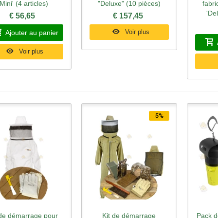
'Mini' (4 articles)
"Deluxe" (10 pièces)
fabri
'De
€ 56,65
€ 157,45
Voir plus
Ajouter au panier
Voir plus
5%
 de démarrage pour
Kit de démarrage
Pack d
perçu rapide
Aperçu rapide
Ape