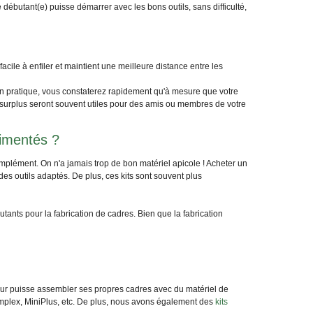
débutant(e) puisse démarrer avec les bons outils, sans difficulté,
cile à enfiler et maintient une meilleure distance entre les
 En pratique, vous constaterez rapidement qu'à mesure que votre
 surplus seront souvent utiles pour des amis ou membres de votre
rimentés ?
omplément. On n'a jamais trop de bon matériel apicole ! Acheter un
es outils adaptés. De plus, ces kits sont souvent plus
ants pour la fabrication de cadres. Bien que la fabrication
eur puisse assembler ses propres cadres avec du matériel de
mplex, MiniPlus, etc. De plus, nous avons également des
kits