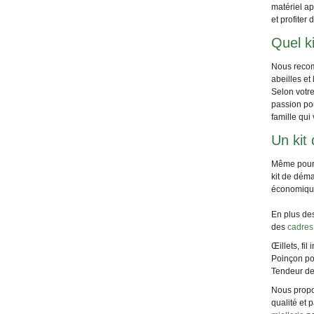
matériel ap
et profiter
Quel ki
Nous recomm
abeilles et
Selon votre
passion pou
famille qui
Un kit
Même pour l
kit de déma
économique
En plus des
des
cadres
Œillets, fil
Poinçon pou
Tendeur de 
Nous prop
qualité et 