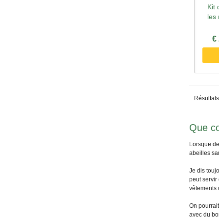
Kit
A
les
€
Résultats
Que co
Lorsque des
abeilles sa
Je dis touj
peut servir
vêtements d
On pourrait
avec du bon