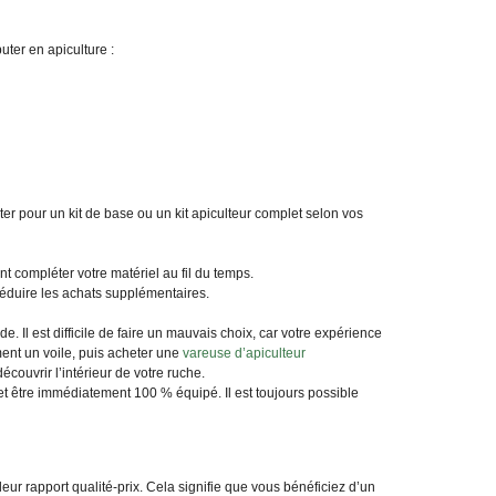
ter en apiculture :
er pour un kit de base ou un kit apiculteur complet selon vos
t compléter votre matériel au fil du temps.
 réduire les achats supplémentaires.
e. Il est difficile de faire un mauvais choix, car votre expérience
ent un voile, puis acheter une
vareuse d’apiculteur
écouvrir l’intérieur de votre ruche.
et être immédiatement 100 % équipé. Il est toujours possible
eur rapport qualité-prix. Cela signifie que vous bénéficiez d’un