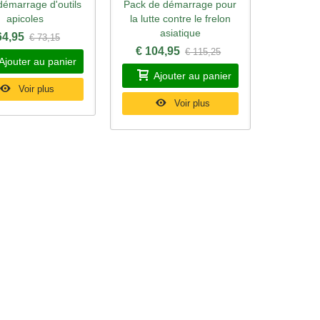
démarrage d'outils
Pack de démarrage pour
rçu rapide
Aperçu rapide
apicoles
la lutte contre le frelon
asiatique
64,95
€ 73,15
€ 104,95
€ 115,25
Ajouter au panier
Ajouter au panier
Voir plus
Voir plus