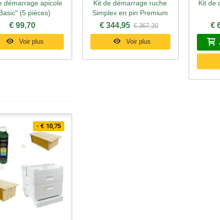
de démarrage apicole
Kit de démarrage ruche
Kit de 
perçu rapide
Aperçu rapide
Ape
Basic" (5 pièces)
Simplex en pin Premium
€ 99,70
€ 344,95
€ 
€ 367,20
Voir plus
Voir plus
- € 10,75