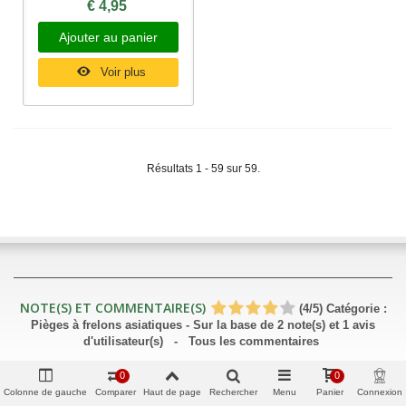
€ 4,95
Ajouter au panier
Voir plus
Résultats 1 - 59 sur 59.
NOTE(S) ET COMMENTAIRE(S)
(
4
/
5
)
Catégorie :
Pièges à frelons asiatiques
- Sur la base de
2
note(s) et
1
avis
d'utilisateur(s)
- Tous les commentaires
PRODUITS
0
0
Colonne de gauche
Comparer
Haut de page
Rechercher
Menu
Panier
Connexion