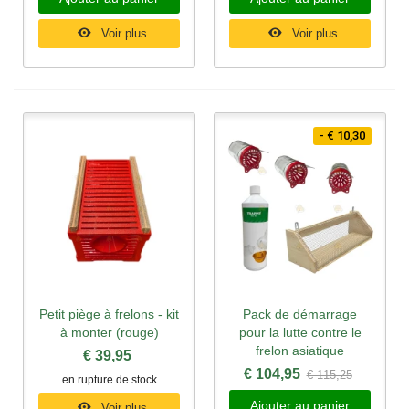
Voir plus
Voir plus
- € 10,30
Petit piège à frelons - kit
Pack de démarrage
à monter (rouge)
pour la lutte contre le
frelon asiatique
€ 39,95
€ 104,95
€ 115,25
en rupture de stock
Ajouter au panier
Voir plus