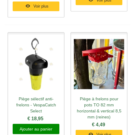
Voir plus
Voir plus
Piège sélectif anti-
Piège à frelons pour
frelons - VespaCatch
pots TO 82 mm
Select
horizontal & vertical 8,5
mm (reines)
€ 18,95
€ 4,49
Ajouter au panier
Voir plus