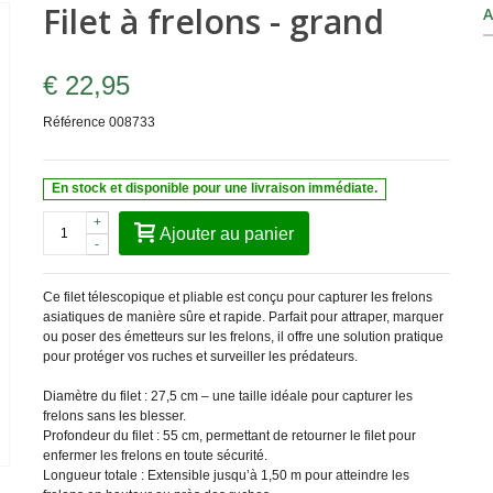
Filet à frelons - grand
A
€ 22,95
Référence
008733
En stock et disponible pour une livraison immédiate.
+
Ajouter au panier
-
Ce filet télescopique et pliable est conçu pour capturer les frelons
asiatiques de manière sûre et rapide. Parfait pour attraper, marquer
ou poser des émetteurs sur les frelons, il offre une solution pratique
pour protéger vos ruches et surveiller les prédateurs.
Diamètre du filet : 27,5 cm – une taille idéale pour capturer les
frelons sans les blesser.
Profondeur du filet : 55 cm, permettant de retourner le filet pour
enfermer les frelons en toute sécurité.
Longueur totale : Extensible jusqu’à 1,50 m pour atteindre les