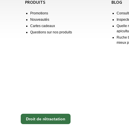
PRODUITS
BLOG
Promotions
Consulte
Nouveautés
Inspect
Cartes cadeaux
Quelle 
apicultu
Questions sur nos produits
Ruche b
mieux p
Droit de rétractation