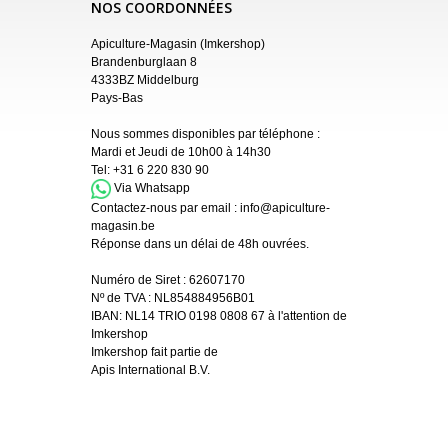
NOS COORDONNÉES
Apiculture-Magasin (Imkershop)
Brandenburglaan 8
4333BZ Middelburg
Pays-Bas
Nous sommes disponibles par téléphone :
Mardi et Jeudi de 10h00 à 14h30
Tel:
+31 6 220 830 90
Via Whatsapp
Contactez-nous par email :
info@apiculture-
magasin.be
Réponse dans un délai de 48h ouvrées.
Numéro de Siret :
62607170
Nº de TVA : NL854884956B01
IBAN:
NL14 TRIO 0198 0808 67 à l'attention de
Imkershop
Imkershop fait partie de
Apis International B.V.