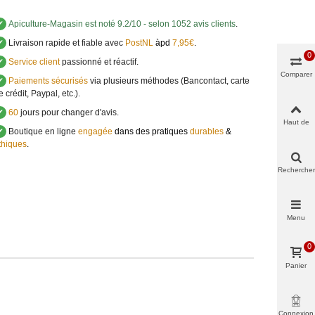
✔
Apiculture-Magasin
est noté
9.2
/
10
- selon 1052 avis clients
.
✔
Livraison rapide et fiable avec
PostNL
àpd
7,95€
.
0
✔
Service client
passionné et réactif.
Comparer
✔
Paiements sécurisés
via plusieurs méthodes (Bancontact, carte
e crédit, Paypal, etc.).
✔
60
jours pour changer d'avis.
Haut de
✔
Boutique en ligne
engagée
dans des pratiques
durables
&
page
thiques
.
Rechercher
Menu
0
Panier
Connexion