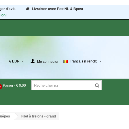
er d'avis !
Livraison avec PostNL & Bpost
ion !
€ EUR
Français (French)
Me connecter
Panier
-
€ 0,00
0
 guêpes
Filet à frelons - grand