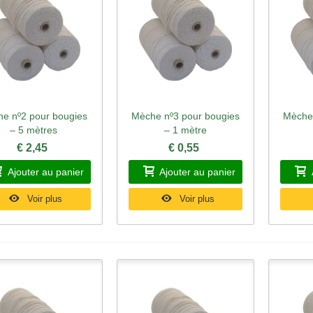
e nº2 pour bougies
Mèche nº3 pour bougies
Mèche 
perçu rapide
Aperçu rapide
Ape
– 5 mètres
– 1 mètre
€ 2,45
€ 0,55
Ajouter au panier
Ajouter au panier
Voir plus
Voir plus