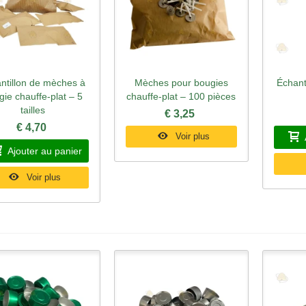
ntillon de mèches à
Mèches pour bougies
Échant
perçu rapide
Aperçu rapide
Ape
gie chauffe-plat – 5
chauffe-plat – 100 pièces
tailles
€ 3,25
€ 4,70
Voir plus
Ajouter au panier
Voir plus