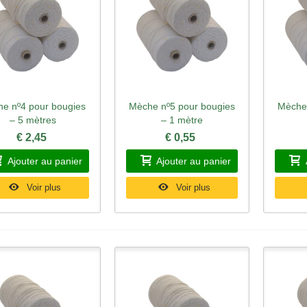
e nº4 pour bougies
Mèche nº5 pour bougies
Mèche 
perçu rapide
Aperçu rapide
Ape
– 5 mètres
– 1 mètre
€ 2,45
€ 0,55
Ajouter au panier
Ajouter au panier
Voir plus
Voir plus