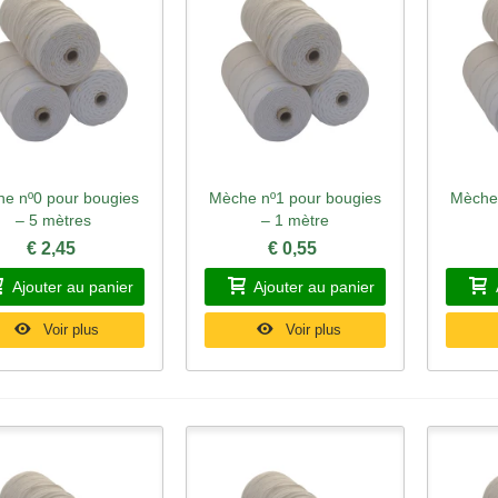
e nº0 pour bougies
Mèche nº1 pour bougies
Mèche 
perçu rapide
Aperçu rapide
Ape
– 5 mètres
– 1 mètre
€ 2,45
€ 0,55
Ajouter au panier
Ajouter au panier
Voir plus
Voir plus