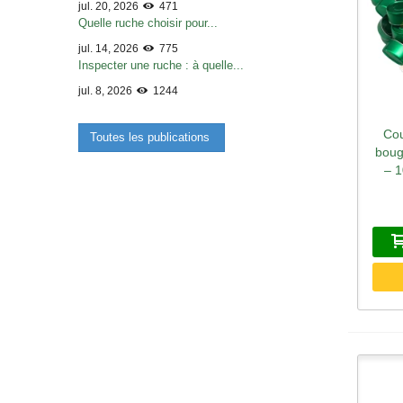
jul. 20, 2026
471
Quelle ruche choisir pour...
jul. 14, 2026
775
Inspecter une ruche : à quelle...
jul. 8, 2026
1244
Cou
A
Toutes les publications
boug
– 1