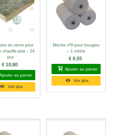
irs en verre pour
Mèche nº0 pour bougies
rçu rapide
Aperçu rapide
 chauffe-plat – 24
– 1 mètre
pcs
€ 0,55
€ 10,80
Ajouter au panier
Ajouter au panier
Voir plus
Voir plus