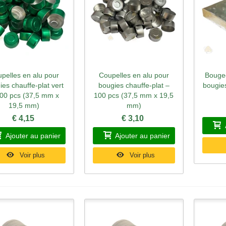
pelles en alu pour
Coupelles en alu pour
Bougeo
perçu rapide
Aperçu rapide
Ape
ies chauffe-plat vert
bougies chauffe-plat –
bougies
00 pcs (37,5 mm x
100 pcs (37,5 mm x 19,5
19,5 mm)
mm)
€ 4,15
€ 3,10
Ajouter au panier
Ajouter au panier
Voir plus
Voir plus