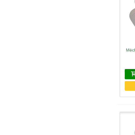
Mèch
A