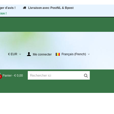
er d'avis !
Livraison avec PostNL & Bpost
ion !
€ EUR
Français (French)
Me connecter
Panier
-
€ 0,00
0