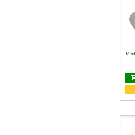
Mèch
A