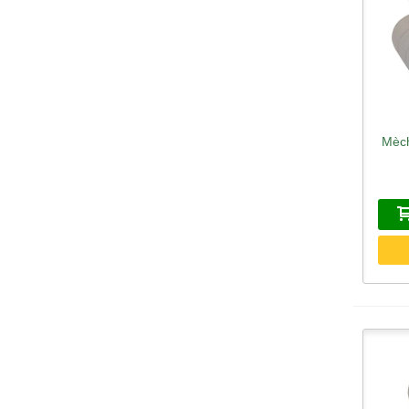
Mèch
A