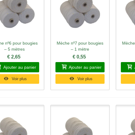
e nº6 pour bougies
Mèche nº7 pour bougies
Mèche 
perçu rapide
Aperçu rapide
Ape
– 5 mètres
– 1 mètre
€ 2,65
€ 0,55
Ajouter au panier
Ajouter au panier
Voir plus
Voir plus