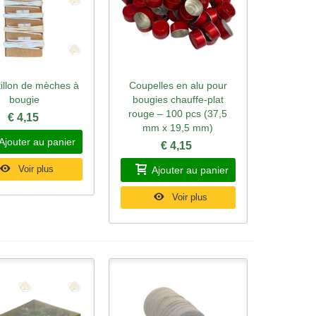
illon de mèches à
Coupelles en alu pour
rçu rapide
Aperçu rapide
bougie
bougies chauffe-plat
rouge – 100 pcs (37,5
€ 4,15
mm x 19,5 mm)
Ajouter au panier
€ 4,15
Voir plus
Ajouter au panier
Voir plus