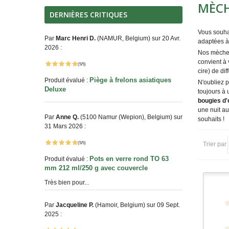
MÈCH
DERNIÈRES CRITIQUES
Vous souha
Par
Marc Henri D.
(NAMUR, Belgium) sur 20 Avr.
adaptées à 
2026 :
Nos mèches 
convient à 
(5/5)
cire) de dif
Piège à frelons asiatiques
Produit évalué :
N'oubliez p
Deluxe
toujours à 
bougies d'
une nuit a
Par
Anne Q.
(5100 Namur (Wepion), Belgium) sur
souhaits !
31 Mars 2026 :
(5/5)
Trier par
Pots en verre rond TO 63
Produit évalué :
mm 212 ml/250 g avec couvercle
Très bien pour...
Par
Jacqueline P.
(Hamoir, Belgium) sur 09 Sept.
2025 :