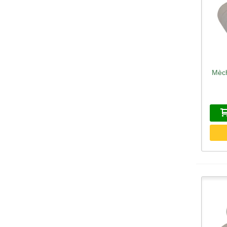
Mèch
A