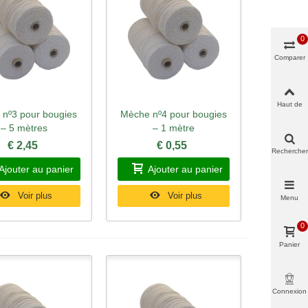
0
Comparer
Haut de
nº3 pour bougies
Mèche nº4 pour bougies
rçu rapide
Aperçu rapide
page
– 5 mètres
– 1 mètre
€ 2,45
€ 0,55
Rechercher
Ajouter au panier
Ajouter au panier
Voir plus
Voir plus
Menu
0
Panier
Connexion