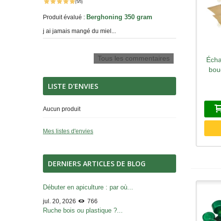
(5/5)
Berghoning 350 gram
Produit évalué :
j ai jamais mangé du miel...
Tous les commentaires
Écha
A
bou
LISTE D'ENVIES
Aucun produit
Mes listes d'envies
DERNIERS ARTICLES DE BLOG
Débuter en apiculture : par où...
jul. 20, 2026
766
Ruche bois ou plastique ?...