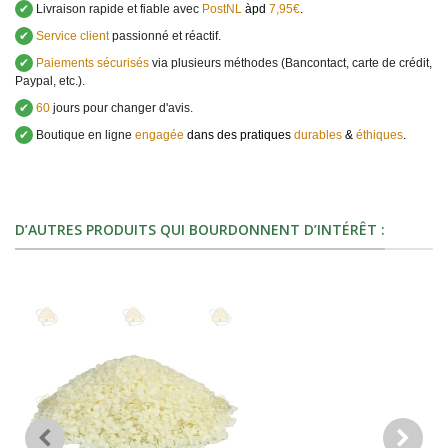
✔
Livraison rapide et fiable avec
PostNL
àpd
7,95€
.
✔
Service client
passionné et réactif.
✔
Paiements sécurisés
via plusieurs méthodes (Bancontact, carte de crédit,
Paypal, etc.).
✔
60
jours pour changer d'avis.
✔
Boutique en ligne
engagée
dans des pratiques
durables
&
éthiques
.
D’AUTRES PRODUITS QUI BOURDONNENT D’INTÉRÊT :