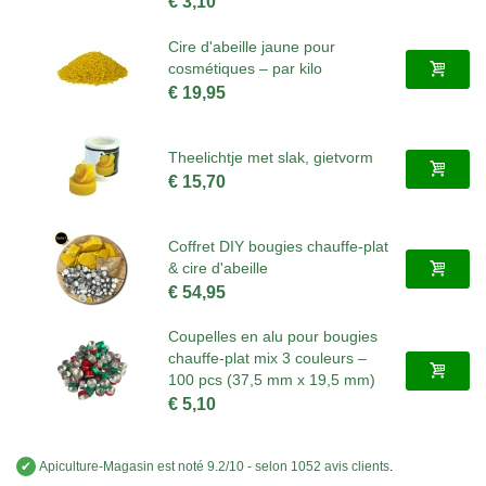
€ 3,10
Cire d'abeille jaune pour
cosmétiques – par kilo
€ 19,95
Theelichtje met slak, gietvorm
€ 15,70
Coffret DIY bougies chauffe-plat
& cire d'abeille
€ 54,95
Coupelles en alu pour bougies
chauffe-plat mix 3 couleurs –
100 pcs (37,5 mm x 19,5 mm)
€ 5,10
✔
Apiculture-Magasin
est noté
9.2
/
10
- selon 1052 avis clients
.