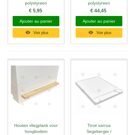
polystyreen
polystyreen
€ 5,95
€ 44,45
Ajouter au panier
Ajouter au panier
Voir plus
Voir plus
Houten vliegplank voor
Tiroir varroa
hoogbodem
Segeberger /