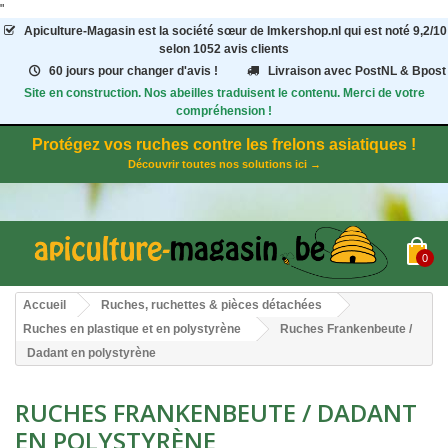
"
Apiculture-Magasin
est la société sœur de Imkershop.nl qui est noté
9,2
/
10
selon 1052
avis clients
60 jours pour changer d'avis !
Livraison avec PostNL & Bpost
Site en construction. Nos abeilles traduisent le contenu. Merci de votre
compréhension !
Protégez vos ruches contre les frelons asiatiques !
Découvrir toutes nos solutions ici →
0
Accueil
Ruches, ruchettes & pièces détachées
Ruches en plastique et en polystyrène
Ruches Frankenbeute /
Dadant en polystyrène
RUCHES FRANKENBEUTE / DADANT
EN POLYSTYRÈNE