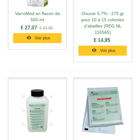
VarroMed en flacon de
Oxuvar 5,7% - 275 gr
555 ml
pour 10 à 15 colonies
d’abeilles (REG NL
€ 27,07
€ 31,85
116565)
Voir plus
€ 14,95
Voir plus