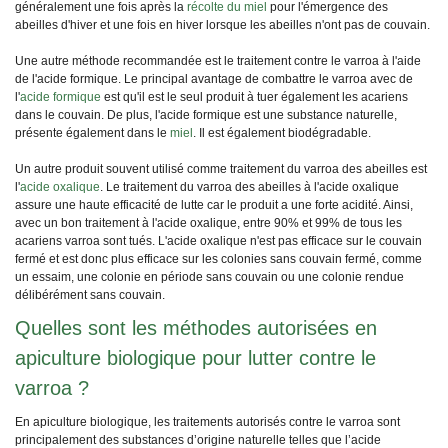
généralement une fois après la
récolte du miel
pour l'émergence des
abeilles d'hiver et une fois en hiver lorsque les abeilles n'ont pas de couvain.
Une autre méthode recommandée est le traitement contre le varroa à l'aide
de l'acide formique. Le principal avantage de combattre le varroa avec de
l'
acide formique
est qu'il est le seul produit à tuer également les acariens
dans le couvain. De plus, l'acide formique est une substance naturelle,
présente également dans le
miel
. Il est également biodégradable.
Un autre produit souvent utilisé comme traitement du varroa des abeilles est
l'
acide oxalique
. Le traitement du varroa des abeilles à l'acide oxalique
assure une haute efficacité de lutte car le produit a une forte acidité. Ainsi,
avec un bon traitement à l'acide oxalique, entre 90% et 99% de tous les
acariens varroa sont tués. L'acide oxalique n'est pas efficace sur le couvain
fermé et est donc plus efficace sur les colonies sans couvain fermé, comme
un essaim, une colonie en période sans couvain ou une colonie rendue
délibérément sans couvain.
Quelles sont les méthodes autorisées en
apiculture biologique pour lutter contre le
varroa ?
En apiculture biologique, les traitements autorisés contre le varroa sont
principalement des substances d’origine naturelle telles que l’acide