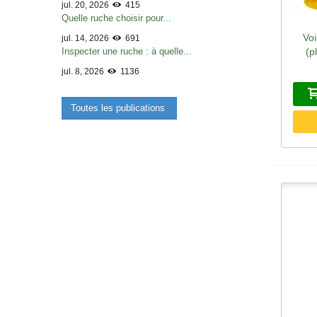
jul. 20, 2026
415
Quelle ruche choisir pour...
Voi
A
jul. 14, 2026
691
Inspecter une ruche : à quelle...
(p
jul. 8, 2026
1136
Toutes les publications