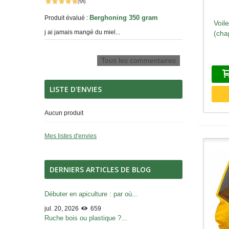
(5/5)
Berghoning 350 gram
Produit évalué :
Voil
A
j ai jamais mangé du miel...
(cha
Tous les commentaires
LISTE D'ENVIES
Aucun produit
Mes listes d'envies
DERNIERS ARTICLES DE BLOG
Débuter en apiculture : par où...
jul. 20, 2026
659
Ruche bois ou plastique ?...