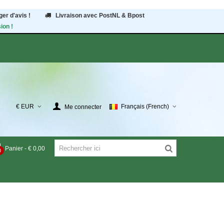
er d'avis !
Livraison avec PostNL & Bpost
ion !
€ EUR
Français (French)
Me connecter
Panier
-
€ 0,00
0