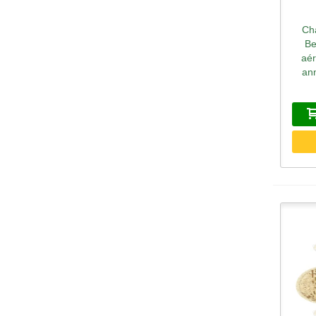
Ch
A
Be
aér
an