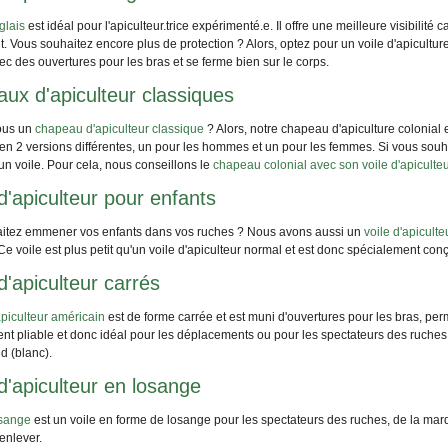
glais
est idéal pour l'apiculteur.trice expérimenté.e. Il offre une meilleure visibilité
 Vous souhaitez encore plus de protection ? Alors, optez pour un voile d'apicultur
ec des ouvertures pour les bras et se ferme bien sur le corps.
ux d'apiculteur classiques
ous un
chapeau d'apiculteur classique
? Alors, notre chapeau d'apiculture colonial 
 en 2 versions différentes, un pour les hommes et un pour les femmes. Si vous so
 un voile. Pour cela, nous conseillons le
chapeau colonial avec son voile d'apiculteu
d'apiculteur pour enfants
itez emmener vos enfants dans vos ruches ? Nous avons aussi un
voile d'apicult
 Ce voile est plus petit qu'un voile d'apiculteur normal et est donc spécialement con
d'apiculteur carrés
apiculteur américain
est de forme carrée et est muni d'ouvertures pour les bras, perm
ent pliable et donc idéal pour les déplacements ou pour les spectateurs des ruche
d (blanc).
 d'apiculteur en losange
osange
est un voile en forme de losange pour les spectateurs des ruches, de la marq
 enlever.