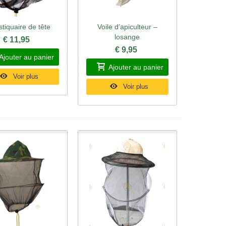
tiquaire de tête
Voile d’apiculteur –
rçu rapide
Aperçu rapide
losange
€ 11,95
€ 9,95
Ajouter au panier
Ajouter au panier
Voir plus
Voir plus