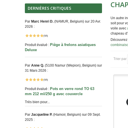
CHAP
DERNIÈRES CRITIQUES
Un autre in
Par
Marc Henri D.
(NAMUR, Belgium) sur 20 Avr.
soit pour v
2026 :
voile avec
chapeau d'a
(5/5)
Découvrez
Piège à frelons asiatiques
Produit évalué :
combinaiso
Deluxe
Trier par
Par
Anne Q.
(5100 Namur (Wepion), Belgium) sur
31 Mars 2026 :
(5/5)
Pots en verre rond TO 63
Produit évalué :
mm 212 ml/250 g avec couvercle
Très bien pour...
Par
Jacqueline P.
(Hamoir, Belgium) sur 09 Sept.
2025 :