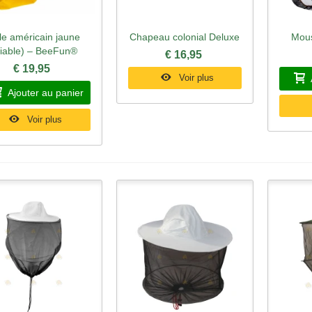
le américain jaune
Chapeau colonial Deluxe
Mous
perçu rapide
Aperçu rapide
Ape
liable) – BeeFun®
€ 16,95
€ 19,95
Voir plus
Ajouter au panier
Voir plus