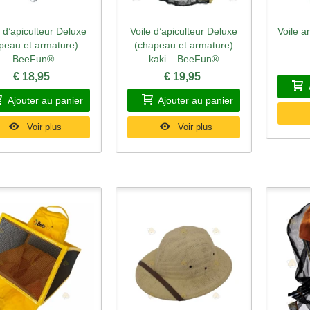
e d’apiculteur Deluxe
Voile d’apiculteur Deluxe
Voile a
perçu rapide
Aperçu rapide
Ape
peau et armature) –
(chapeau et armature)
BeeFun®
kaki – BeeFun®
€ 18,95
€ 19,95
Ajouter au panier
Ajouter au panier
Voir plus
Voir plus