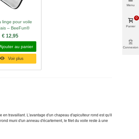
Menu
0
 linge pour voile
rçu rapide
Panier
lais – BeeFun®
€ 12,95
Ajouter au panier
Connexion
Voir plus
 en travaillant. L'avantage d'un chapeau d'apiculteur rond est qu'il
 rond muni d'un anneau d'écartement, le filet du voile reste à une