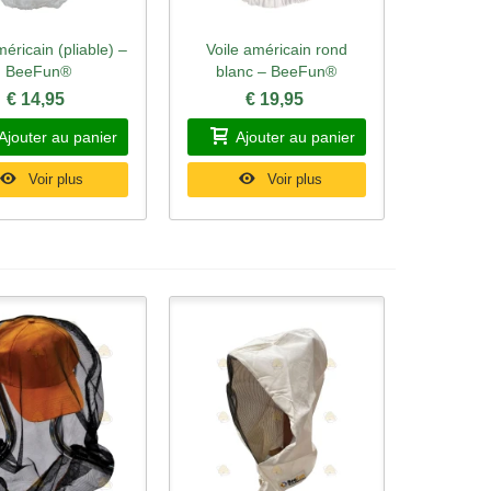
méricain (pliable) –
Voile américain rond
rçu rapide
Aperçu rapide
BeeFun®
blanc – BeeFun®
€ 14,95
€ 19,95
Ajouter au panier
Ajouter au panier
Voir plus
Voir plus