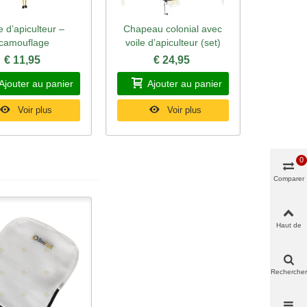
e d’apiculteur –
Chapeau colonial avec
rçu rapide
Aperçu rapide
camouflage
voile d’apiculteur (set)
€ 11,95
€ 24,95
Ajouter au panier
Ajouter au panier
Voir plus
Voir plus
0
Comparer
Haut de
page
Rechercher