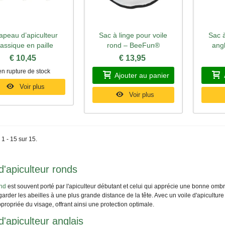
apeau d’apiculteur
Sac à linge pour voile
Sac à
perçu rapide
Aperçu rapide
Ape
lassique en paille
rond – BeeFun®
ang
€ 10,45
€ 13,95
en rupture de stock
Ajouter au panier
Voir plus
Voir plus
 1 - 15 sur 15.
d'apiculteur ronds
ond
est souvent porté par l'apiculteur débutant et celui qui apprécie une bonne ombre
arder les abeilles à une plus grande distance de la tête. Avec un voile d'apiculture
propriée du visage, offrant ainsi une protection optimale.
d'apiculteur anglais