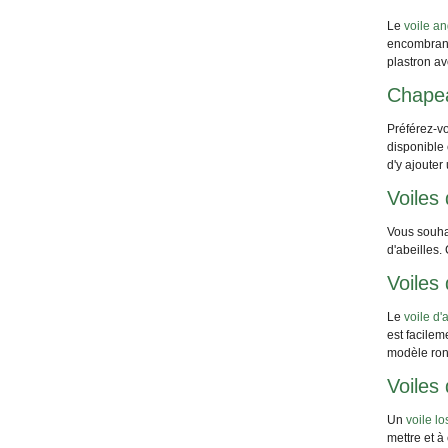
Le
voile an
encombrant.
plastron av
Chapea
Préférez-v
disponible
d'y ajouter
Voiles 
Vous souha
d'abeilles.
Voiles 
Le
voile d'
est facilem
modèle ron
Voiles
Un
voile l
mettre et à