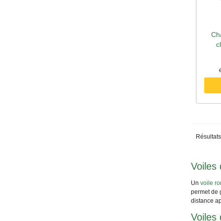
Ch
A
c
Résultats
Voiles 
Un
voile r
permet de g
distance ap
Voiles 