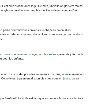
 car il est plus proche du visage. De plus, un voile anglais est moins
e anglais amovible avec un plastron. Ce voile est équipé d'un
en paille pourrait vous convenir. Ce chapeau colonial est
uhaitez acheter un chapeau d'apiculteur, nous vous recommandons
r
.
eur coloré spécialement conçu pour les enfants
, avec de jolis motifs
çu pour les enfants.
ettant de la porter près des vêtements. De plus, le voile américain
s. Ce voile est également disponible chez nous en
jaune
, ou en
ue BeeFun®. Le voile est fabriqué en coton robuste et est facile à