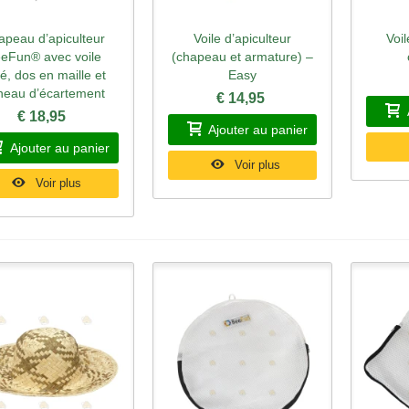
apeau d’apiculteur
Voile d’apiculteur
Voil
perçu rapide
Aperçu rapide
Ape
eFun® avec voile
(chapeau et armature) –
é, dos en maille et
Easy
neau d’écartement
€ 14,95
€ 18,95
Ajouter au panier
Ajouter au panier
Voir plus
Voir plus