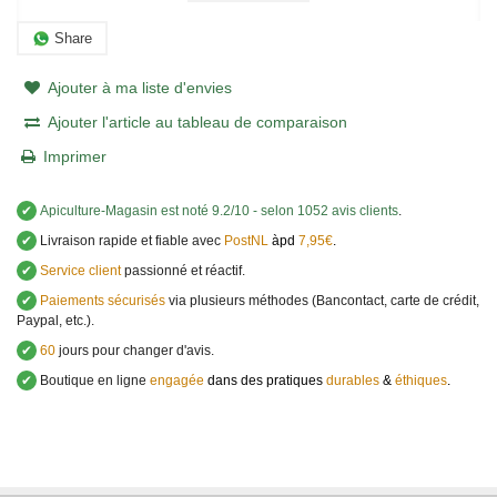
Share
Ajouter à ma liste d'envies
Ajouter l'article au tableau de comparaison
Imprimer
✔
Apiculture-Magasin
est noté
9.2
/
10
- selon 1052 avis clients
.
✔
Livraison rapide et fiable avec
PostNL
àpd
7,95€
.
✔
Service client
passionné et réactif.
✔
Paiements sécurisés
via plusieurs méthodes (Bancontact, carte de crédit,
Paypal, etc.).
✔
60
jours pour changer d'avis.
✔
Boutique en ligne
engagée
dans des pratiques
durables
&
éthiques
.