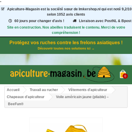
"
Apiculture-Magasin
est la société sœur de Imkershop.nl qui est noté
9,2
/
10
selon 1052
avis clients
60 jours pour changer d'avis !
Livraison avec PostNL & Bpost
Site en construction. Nos abeilles traduisent le contenu. Merci de votre
compréhension !
Protégez vos ruches contre les frelons asiatiques !
Découvrir toutes nos solutions ici →
0
Accueil
Travail au rucher
Vêtements d'apiculteur
Chapeaux d'apiculteur
Voile américain jaune (pliable) –
BeeFun®