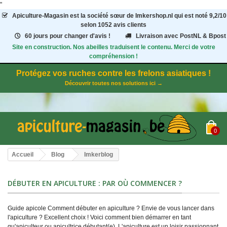
"
Apiculture-Magasin
est la société sœur de Imkershop.nl qui est noté
9,2
/
10
selon 1052
avis clients
60 jours pour changer d'avis !
Livraison avec PostNL & Bpost
Site en construction. Nos abeilles traduisent le contenu. Merci de votre
compréhension !
Protégez vos ruches contre les frelons asiatiques !
Découvrir toutes nos solutions ici →
0
Accueil
Blog
Imkerblog
DÉBUTER EN APICULTURE : PAR OÙ COMMENCER ?
Guide apicole Comment débuter en apiculture ? Envie de vous lancer dans
l'apiculture ? Excellent choix ! Voici comment bien démarrer en tant
qu'apiculteur ou apicultrice débutant(e). L'apiculture est un loisir passionnant