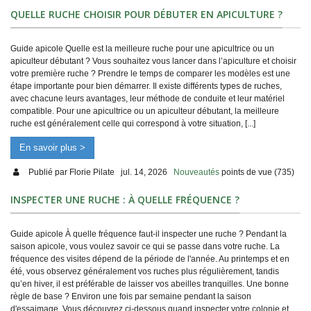
QUELLE RUCHE CHOISIR POUR DÉBUTER EN APICULTURE ?
Guide apicole Quelle est la meilleure ruche pour une apicultrice ou un
apiculteur débutant ? Vous souhaitez vous lancer dans l’apiculture et choisir
votre première ruche ? Prendre le temps de comparer les modèles est une
étape importante pour bien démarrer. Il existe différents types de ruches,
avec chacune leurs avantages, leur méthode de conduite et leur matériel
compatible. Pour une apicultrice ou un apiculteur débutant, la meilleure
ruche est généralement celle qui correspond à votre situation, [...]
En savoir plus >
Publié par
Florie Pilate
jul. 14, 2026
Nouveautés
points de vue (735)
INSPECTER UNE RUCHE : À QUELLE FRÉQUENCE ?
Guide apicole À quelle fréquence faut-il inspecter une ruche ? Pendant la
saison apicole, vous voulez savoir ce qui se passe dans votre ruche. La
fréquence des visites dépend de la période de l'année. Au printemps et en
été, vous observez généralement vos ruches plus régulièrement, tandis
qu’en hiver, il est préférable de laisser vos abeilles tranquilles. Une bonne
règle de base ? Environ une fois par semaine pendant la saison
d'essaimage. Vous découvrez ci-dessous quand inspecter votre colonie et