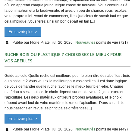
où l'on apprend chaque jour quelque chose de nouveau. Vous contribuez à
la pollinisation et à la biodiversité, et avec un peu de chance, vous récoltez
votre propre miel. Avant de commencer, il est judicieux de savoir tout ce que
cela implique. Vous ferez ainsi un bon départ en tan [...]
En savoir plus >
Publié par
Florie Pilate
jul. 20, 2026
Nouveautés
points de vue (721)
RUCHE BOIS OU PLASTIQUE ? CHOISISSEZ LE MIEUX POUR
VOS ABEILLES
Guide apicole Quelle ruche est meilleure pour le bien-être des abeilles : bois
ou plastique ? Vous voulez le meilleur pour vos abeilles. Il est donc logique
de vous demander quelle ruche favorise le mieux leur bien-être. Chaque
matériau a ses atouts, et le choix dépend surtout de votre façon d'exercer
l'apiculture. Les deux matériaux ont leurs propres avantages, et le choix
dépend avant tout de votre manière d'exercer l'apiculture. Dans cet article,
nous passons en revue les principales différences [...]
En savoir plus >
Publié par
Florie Pilate
jul. 20, 2026
Nouveautés
points de vue (449)