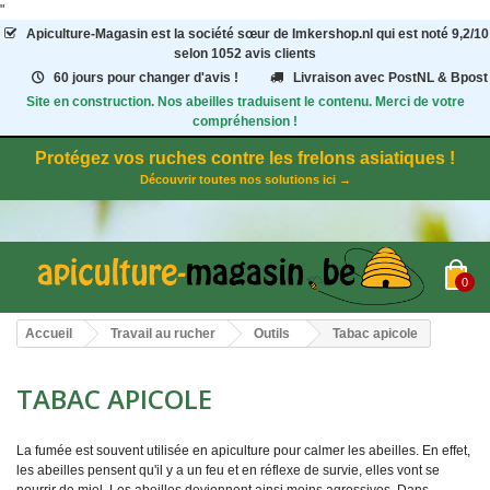
"
Apiculture-Magasin
est la société sœur de Imkershop.nl qui est noté
9,2
/
10
selon 1052
avis clients
60 jours pour changer d'avis !
Livraison avec PostNL & Bpost
Site en construction. Nos abeilles traduisent le contenu. Merci de votre
compréhension !
Protégez vos ruches contre les frelons asiatiques !
Découvrir toutes nos solutions ici →
0
Accueil
Travail au rucher
Outils
Tabac apicole
TABAC APICOLE
La fumée est souvent utilisée en apiculture pour calmer les abeilles. En effet,
les abeilles pensent qu'il y a un feu et en réflexe de survie, elles vont se