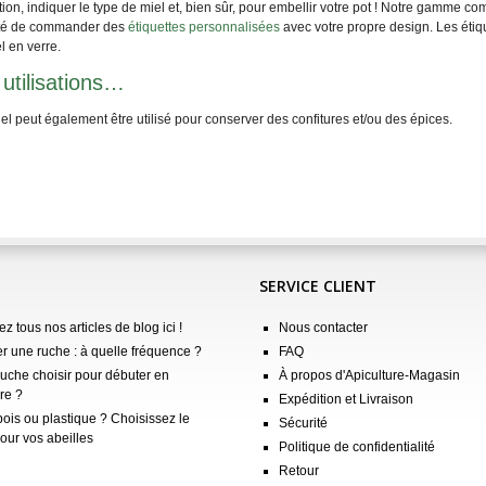
n, indiquer le type de miel et, bien sûr, pour embellir votre pot ! Notre gamme 
lité de commander des
étiquettes personnalisées
avec votre propre design. Les étiq
l en verre.
 utilisations…
el peut également être utilisé pour conserver des confitures et/ou des épices.
SERVICE CLIENT
z tous nos articles de blog ici !
Nous contacter
er une ruche : à quelle fréquence ?
FAQ
ruche choisir pour débuter en
À propos d'Apiculture-Magasin
re ?
Expédition et Livraison
ois ou plastique ? Choisissez le
Sécurité
our vos abeilles
Politique de confidentialité
Retour