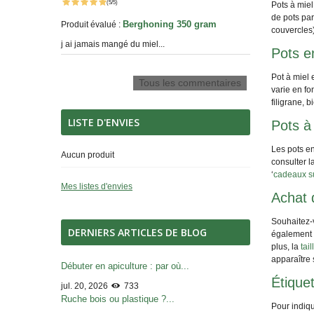
(5/5)
Pots à miel
de pots par
Berghoning 350 gram
Produit évalué :
couvercles)
j ai jamais mangé du miel...
Pots e
Pot à miel 
Tous les commentaires
varie en fo
filigrane, 
LISTE D'ENVIES
Pots à
Les pots en
Aucun produit
consulter l
‘
cadeaux su
Mes listes d'envies
Achat 
Souhaitez-v
DERNIERS ARTICLES DE BLOG
également 
plus, la
tai
apparaître 
Débuter en apiculture : par où...
Étique
jul. 20, 2026
733
Ruche bois ou plastique ?...
Pour indiqu