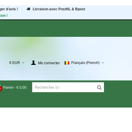
er d'avis !
Livraison avec PostNL & Bpost
ion !
€ EUR
Français (French)
Me connecter
Panier
-
€ 0,00
0