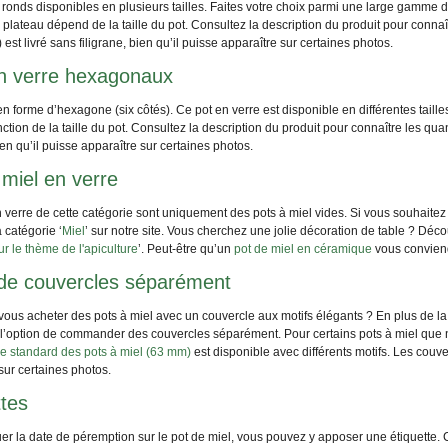
 ronds disponibles en plusieurs tailles. Faites votre choix parmi une large gamme
 plateau dépend de la taille du pot. Consultez la description du produit pour connaî
 est livré sans filigrane, bien qu’il puisse apparaître sur certaines photos.
n verre hexagonaux
en forme d’hexagone (six côtés). Ce pot en verre est disponible en différentes ta
nction de la taille du pot. Consultez la description du produit pour connaître les quan
bien qu’il puisse apparaître sur certaines photos.
 miel en verre
 verre de cette catégorie sont uniquement des pots à miel vides. Si vous souhaite
a catégorie ‘
Miel
’ sur notre site. Vous cherchez une jolie décoration de table ? Déc
r le thème de l'apiculture
’. Peut-être qu’un
pot de miel en céramique
vous conviend
de couvercles séparément
ous acheter des pots à miel avec un couvercle aux motifs élégants ? En plus de la 
l’option de commander des couvercles séparément. Pour certains pots à miel que n
lle standard des pots à miel (63 mm)
est disponible avec différents motifs. Les couverc
sur certaines photos.
ttes
er la date de péremption sur le pot de miel, vous pouvez y apposer une étiquette. Ce