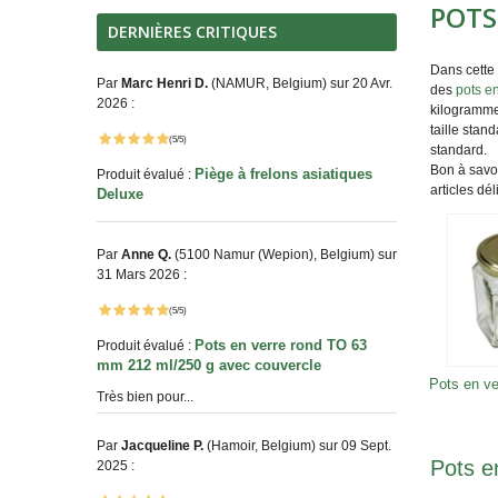
POTS
DERNIÈRES CRITIQUES
Dans cette
Par
Marc Henri D.
(NAMUR, Belgium) sur 20 Avr.
des
pots e
2026 :
kilogramm
taille stan
(5/5)
standard.
Bon à savoi
Piège à frelons asiatiques
Produit évalué :
articles dél
Deluxe
Par
Anne Q.
(5100 Namur (Wepion), Belgium) sur
31 Mars 2026 :
(5/5)
Pots en verre rond TO 63
Produit évalué :
mm 212 ml/250 g avec couvercle
Pots en v
Très bien pour...
Par
Jacqueline P.
(Hamoir, Belgium) sur 09 Sept.
Pots e
2025 :