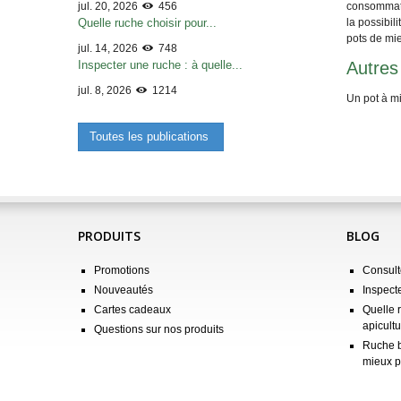
consommatio
jul. 20, 2026
456
la possibi
Quelle ruche choisir pour...
pots de mie
jul. 14, 2026
748
Autres
Inspecter une ruche : à quelle...
jul. 8, 2026
1214
Un pot à mi
Toutes les publications
PRODUITS
BLOG
Promotions
Consulte
Nouveautés
Inspect
Cartes cadeaux
Quelle 
apicultu
Questions sur nos produits
Ruche b
mieux p