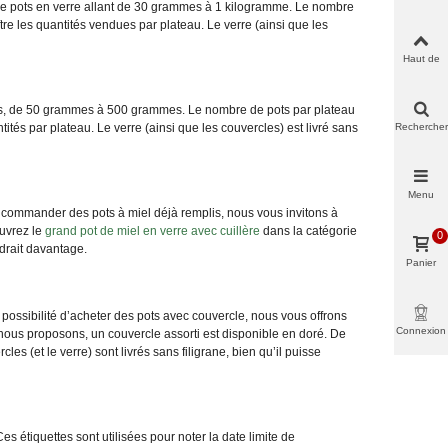
 de pots en verre allant de 30 grammes à 1 kilogramme. Le nombre
tre les quantités vendues par plateau. Le verre (ainsi que les
Haut de
page
illes, de 50 grammes à 500 grammes. Le nombre de pots par plateau
tités par plateau. Le verre (ainsi que les couvercles) est livré sans
Rechercher
Menu
z commander des pots à miel déjà remplis, nous vous invitons à
ouvrez le
grand pot de miel en verre avec cuillère
dans la catégorie
0
rait davantage.
Panier
possibilité d’acheter des pots avec couvercle, nous vous offrons
Connexion
ous proposons, un couvercle assorti est disponible en doré. De
les (et le verre) sont livrés sans filigrane, bien qu’il puisse
s étiquettes sont utilisées pour noter la date limite de