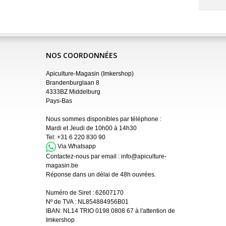
NOS COORDONNÉES
Apiculture-Magasin (Imkershop)
Brandenburglaan 8
4333BZ Middelburg
Pays-Bas
Nous sommes disponibles par téléphone :
Mardi et Jeudi de 10h00 à 14h30
Tel:
+31 6 220 830 90
Via Whatsapp
Contactez-nous par email :
info@apiculture-
magasin.be
Réponse dans un délai de 48h ouvrées.
Numéro de Siret :
62607170
Nº de TVA : NL854884956B01
IBAN:
NL14 TRIO 0198 0808 67 à l'attention de
Imkershop