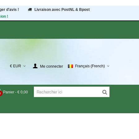
er d'avis !
Livraison avec PostNL & Bpost
ion !
€ EUR
Français (French)
Me connecter
Panier
-
€ 0,00
0