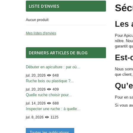
Sécu
LISTE D'ENVIES
Aucun produit
Les 
Mes listes d'envies
Pour Apicu
nôtre. Nou
garantit q
DERNIERS ARTICLES DE BLOG
Est-
Débuter en apiculture : par où...
Nous som
que client,
jul. 20, 2026
648
Ruche bois ou plastique ?...
Qu’e
jul. 20, 2026
409
Quelle ruche choisir pour...
Pour en sa
jul. 14, 2026
688
Si vous av
Inspecter une ruche : à quelle...
jul. 8, 2026
1125
Toutes les publications