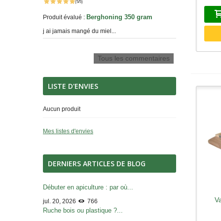
(5/5)
Berghoning 350 gram
Produit évalué :
j ai jamais mangé du miel...
Tous les commentaires
LISTE D'ENVIES
Aucun produit
Mes listes d'envies
DERNIERS ARTICLES DE BLOG
Débuter en apiculture : par où...
V
A
jul. 20, 2026
766
Ruche bois ou plastique ?...