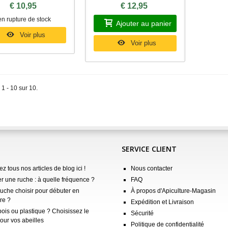
€ 10,95
€ 12,95
en rupture de stock
Ajouter au panier
Voir plus
Voir plus
 1 - 10 sur 10.
SERVICE CLIENT
z tous nos articles de blog ici !
Nous contacter
er une ruche : à quelle fréquence ?
FAQ
ruche choisir pour débuter en
À propos d'Apiculture-Magasin
re ?
Expédition et Livraison
ois ou plastique ? Choisissez le
Sécurité
our vos abeilles
Politique de confidentialité