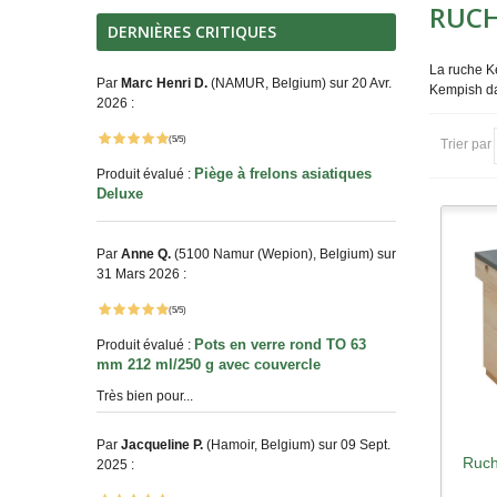
RUCH
DERNIÈRES CRITIQUES
La ruche Ke
Par
Marc Henri D.
(NAMUR, Belgium) sur 20 Avr.
Kempish da
2026 :
(5/5)
Trier par
Piège à frelons asiatiques
Produit évalué :
Deluxe
Par
Anne Q.
(5100 Namur (Wepion), Belgium) sur
31 Mars 2026 :
(5/5)
Pots en verre rond TO 63
Produit évalué :
mm 212 ml/250 g avec couvercle
Très bien pour...
Par
Jacqueline P.
(Hamoir, Belgium) sur 09 Sept.
Ruch
A
2025 :