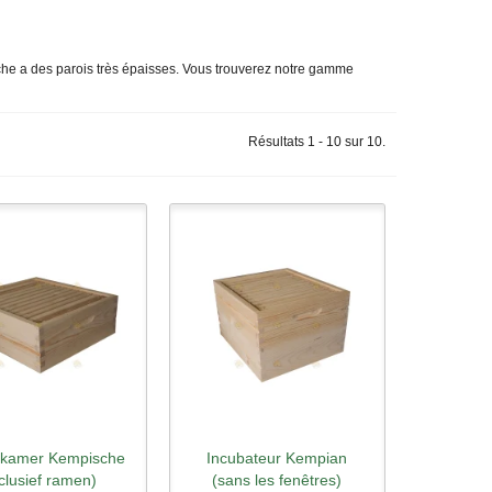
uche a des parois très épaisses. Vous trouverez notre gamme
Résultats 1 - 10 sur 10.
gkamer Kempische
Incubateur Kempian
rçu rapide
Aperçu rapide
nclusief ramen)
(sans les fenêtres)