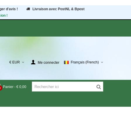
er d'avis !
Livraison avec PostNL & Bpost
ion !
€ EUR
Français (French)
Me connecter
Panier
-
€ 0,00
0