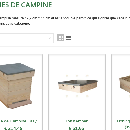
ES DE CAMPINE
mpish mesure 49,7 cm x 44 cm et est à "double paroi", ce qui signifie que cette r
ns cette catégorie.
--
e de Campine Easy
Toit Kempen
Honin
perçu rapide
Aperçu rapide
Ape
(i
€ 214,45
€ 51,65