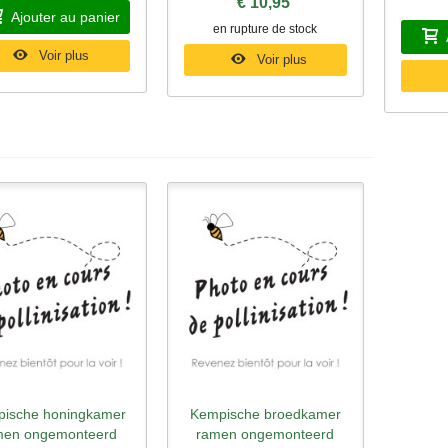
€ 10,95
Ajouter au panier
en rupture de stock
Voir plus
Voir plus
ische honingkamer
Kempische broedkamer
perçu rapide
Aperçu rapide
men ongemonteerd
ramen ongemonteerd