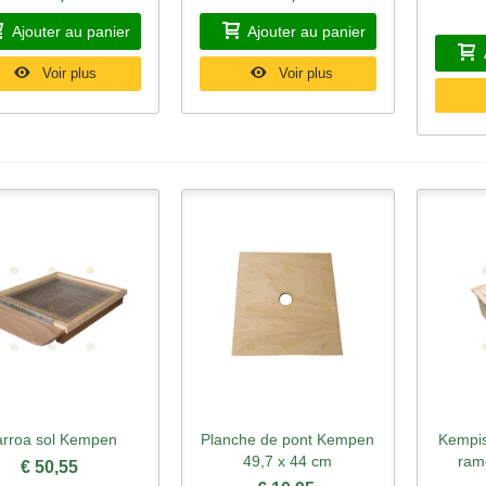
Ajouter au panier
Ajouter au panier
Voir plus
Voir plus
arroa sol Kempen
Planche de pont Kempen
Kempi
perçu rapide
Aperçu rapide
Ape
49,7 x 44 cm
ram
€ 50,55