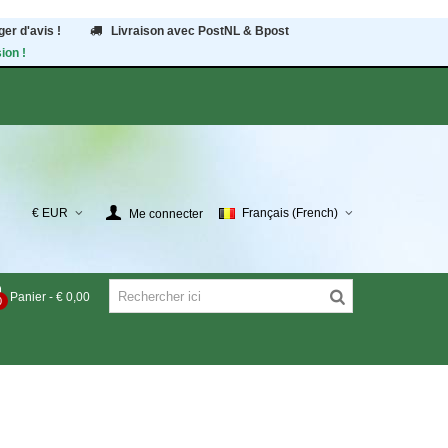
er d'avis !
Livraison avec PostNL & Bpost
ion !
€ EUR
Français (French)
Me connecter
Panier
-
€ 0,00
0