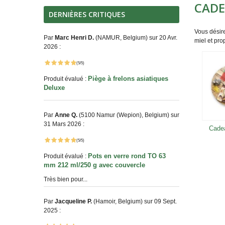
CADE
DERNIÈRES CRITIQUES
Vous désire
Par
Marc Henri D.
(NAMUR, Belgium) sur 20 Avr.
miel et pro
2026 :
(5/5)
Piège à frelons asiatiques
Produit évalué :
Deluxe
Par
Anne Q.
(5100 Namur (Wepion), Belgium) sur
31 Mars 2026 :
Cadea
(5/5)
Pots en verre rond TO 63
Produit évalué :
mm 212 ml/250 g avec couvercle
Très bien pour...
Par
Jacqueline P.
(Hamoir, Belgium) sur 09 Sept.
2025 :