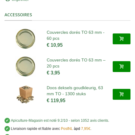
ACCESSOIRES
Couvercles dorés TO 63 mm -
60 pcs
€ 10,95
Couvercles dorés TO 63 mm –
20 pcs
€ 3,95
Doos deksels goudkleurig, 63
mm TO - 1300 stuks
€ 119,95
✔
Apiculture-Magasin
est noté
9.2
/
10
- selon 1052 avis clients
.
✔
Livraison rapide et fiable avec
PostNL
àpd
7,95€
.