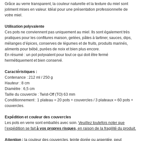
Grâce au verre transparent, la couleur naturelle et la texture du miel sont
joliment mises en valeur. Idéal pour une présentation professionnelle de
votre miel.
Utilisation polyvalente
Ces pots ne conviennent pas uniquement au miel. Ils sont également très
pratiques pour les confitures maison, gelées, pâtes à tartiner, sauces, dips,
mélanges d’épices, conserves de légumes et de fruits, produits marinés,
aliments pour bébé, purées de noix et bien plus encore.
En résumé : un pot polyvalent pour tout ce qui doit être fermé
hermétiquement et bien conservé.
Caractéristiques :
Contenance : 212 ml / 250 g
Hauteur : 8 cm
Diamètre : 6,5 cm
Taille du couvercle : Twist-Off (TO) 63 mm
Conditionnement : 1 plateau = 20 pots + couvercles / 3 plateaux = 60 pots +
couvercles.
Expédition et couleur des couvercles
Les pots en verre sont emballés avec soin.
Veuillez toutefois noter que
l’expédition se fait
à vos propres risques
, en raison de la fragilité du produit.
Attention :
la couleur des couvercles, teinte dorée ou argentée, peut