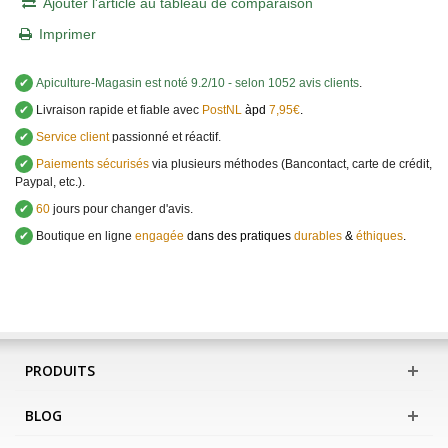
Ajouter l'article au tableau de comparaison
Imprimer
✔
Apiculture-Magasin
est noté
9.2
/
10
- selon 1052 avis clients
.
✔
Livraison rapide et fiable avec
PostNL
àpd
7,95€
.
✔
Service client
passionné et réactif.
✔
Paiements sécurisés
via plusieurs méthodes (Bancontact, carte de crédit,
Paypal, etc.).
✔
60
jours pour changer d'avis.
✔
Boutique en ligne
engagée
dans des pratiques
durables
&
éthiques
.
PRODUITS
BLOG