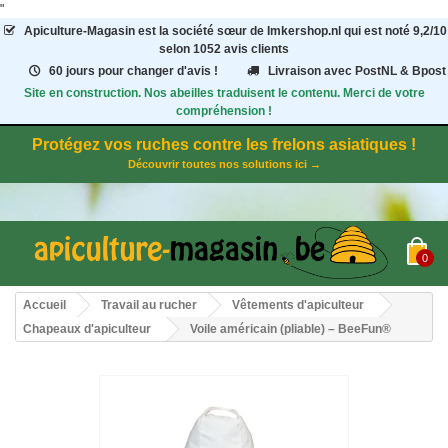
"
Apiculture-Magasin
est la société sœur de Imkershop.nl qui est noté
9,2
/
10
selon 1052
avis clients
60 jours pour changer d'avis !
Livraison avec PostNL & Bpost
Site en construction. Nos abeilles traduisent le contenu. Merci de votre
compréhension !
Protégez vos ruches contre les frelons asiatiques !
Découvrir toutes nos solutions ici →
0
Accueil
Travail au rucher
Vêtements d'apiculteur
Chapeaux d'apiculteur
Voile américain (pliable) – BeeFun®