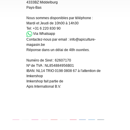
4333BZ Middelburg
Pays-Bas
Nous sommes disponibles par téléphone :
Mardi et Jeudi de 10h00 à 14h30
Tel:
+31 6 220 830 90
Via Whatsapp
Contactez-nous par email :
info@apiculture-
magasin.be
Réponse dans un délai de 48h ouvrées.
Numéro de Siret :
62607170
Nº de TVA : NL854884956B01
IBAN:
NL14 TRIO 0198 0808 67 à l'attention de
Imkershop
Imkershop fait partie de
Apis International B.V.