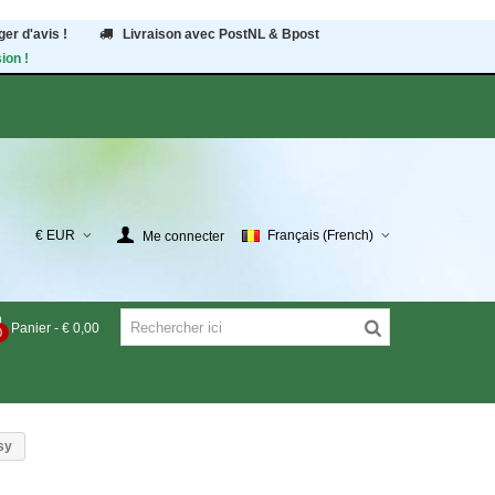
er d'avis !
Livraison avec PostNL & Bpost
ion !
€ EUR
Français (French)
Me connecter
Panier
-
€ 0,00
0
sy