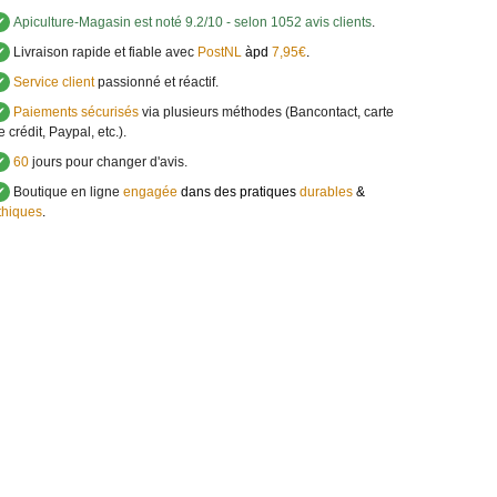
✔
Apiculture-Magasin
est noté
9.2
/
10
- selon 1052 avis clients
.
✔
Livraison rapide et fiable avec
PostNL
àpd
7,95€
.
✔
Service client
passionné et réactif.
✔
Paiements sécurisés
via plusieurs méthodes (Bancontact, carte
e crédit, Paypal, etc.).
✔
60
jours pour changer d'avis.
✔
Boutique en ligne
engagée
dans des pratiques
durables
&
thiques
.