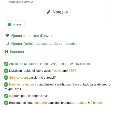
dans cette langue
Notez-le
Share
Ajouter à ma liste d'envies
Ajouter l'article au tableau de comparaison
Imprimer
✔
Apiculture-Magasin
est noté
9.2
/
10
- selon 1052 avis clients
.
✔
Livraison rapide et fiable avec
PostNL
àpd
7,95€
.
✔
Service client
passionné et réactif.
✔
Paiements sécurisés
via plusieurs méthodes (Bancontact, carte de crédit,
Paypal, etc.).
✔
60
jours pour changer d'avis.
✔
Boutique en ligne
engagée
dans des pratiques
durables
&
éthiques
.