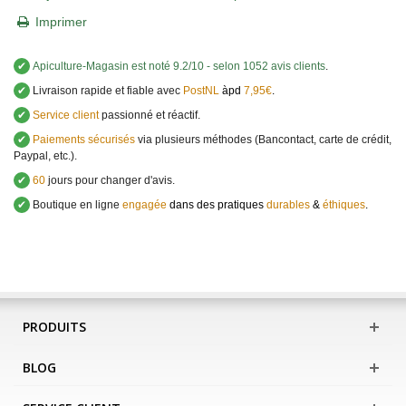
Imprimer
✔
Apiculture-Magasin
est noté
9.2
/
10
- selon 1052 avis clients
.
✔
Livraison rapide et fiable avec
PostNL
àpd
7,95€
.
✔
Service client
passionné et réactif.
✔
Paiements sécurisés
via plusieurs méthodes (Bancontact, carte de crédit,
Paypal, etc.).
✔
60
jours pour changer d'avis.
✔
Boutique en ligne
engagée
dans des pratiques
durables
&
éthiques
.
PRODUITS
BLOG