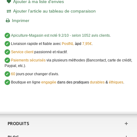
Ajouter à ma liste d'envies
Ajouter l'article au tableau de comparaison
Imprimer
✔
Apiculture-Magasin
est noté
9.2
/
10
- selon 1052 avis clients
.
✔
Livraison rapide et fiable avec
PostNL
àpd
7,95€
.
✔
Service client
passionné et réactif.
✔
Paiements sécurisés
via plusieurs méthodes (Bancontact, carte de crédit,
Paypal, etc.).
✔
60
jours pour changer d'avis.
✔
Boutique en ligne
engagée
dans des pratiques
durables
&
éthiques
.
PRODUITS