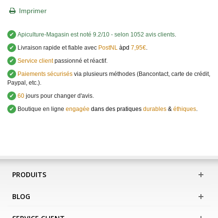
Imprimer
✔
Apiculture-Magasin
est noté
9.2
/
10
- selon 1052 avis clients
.
✔
Livraison rapide et fiable avec
PostNL
àpd
7,95€
.
✔
Service client
passionné et réactif.
✔
Paiements sécurisés
via plusieurs méthodes (Bancontact, carte de crédit,
Paypal, etc.).
✔
60
jours pour changer d'avis.
✔
Boutique en ligne
engagée
dans des pratiques
durables
&
éthiques
.
PRODUITS
BLOG