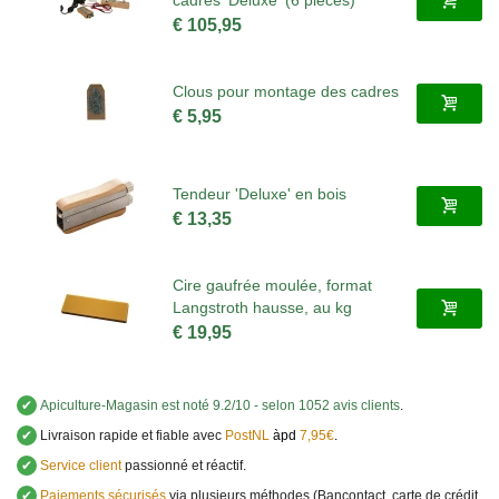
€ 105,95
Clous pour montage des cadres
€ 5,95
Tendeur 'Deluxe' en bois
€ 13,35
Cire gaufrée moulée, format
Langstroth hausse, au kg
€ 19,95
✔
Apiculture-Magasin
est noté
9.2
/
10
- selon 1052 avis clients
.
✔
Livraison rapide et fiable avec
PostNL
àpd
7,95€
.
✔
Service client
passionné et réactif.
✔
Paiements sécurisés
via plusieurs méthodes (Bancontact, carte de crédit,