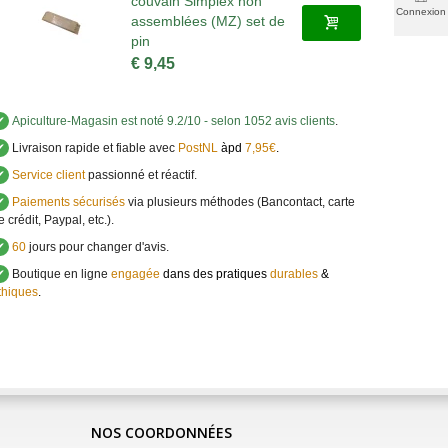
couvain Simplex non
Connexion
assemblées (MZ) set de
pin
€ 9,45
✔
Apiculture-Magasin
est noté
9.2
/
10
- selon 1052 avis clients
.
✔
Livraison rapide et fiable avec
PostNL
àpd
7,95€
.
✔
Service client
passionné et réactif.
✔
Paiements sécurisés
via plusieurs méthodes (Bancontact, carte
e crédit, Paypal, etc.).
✔
60
jours pour changer d'avis.
✔
Boutique en ligne
engagée
dans des pratiques
durables
&
thiques
.
NOS COORDONNÉES