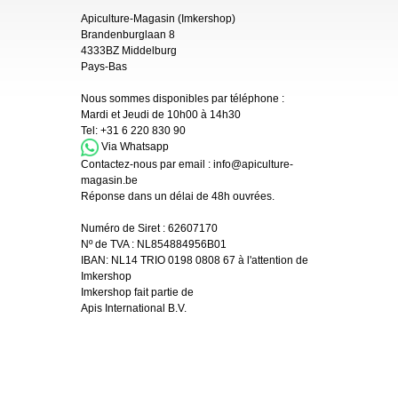
Apiculture-Magasin (Imkershop)
Brandenburglaan 8
4333BZ Middelburg
Pays-Bas
Nous sommes disponibles par téléphone :
Mardi et Jeudi de 10h00 à 14h30
Tel:
+31 6 220 830 90
Via Whatsapp
Contactez-nous par email :
info@apiculture-
magasin.be
Réponse dans un délai de 48h ouvrées.
Numéro de Siret :
62607170
Nº de TVA : NL854884956B01
IBAN:
NL14 TRIO 0198 0808 67 à l'attention de
Imkershop
Imkershop fait partie de
Apis International B.V.