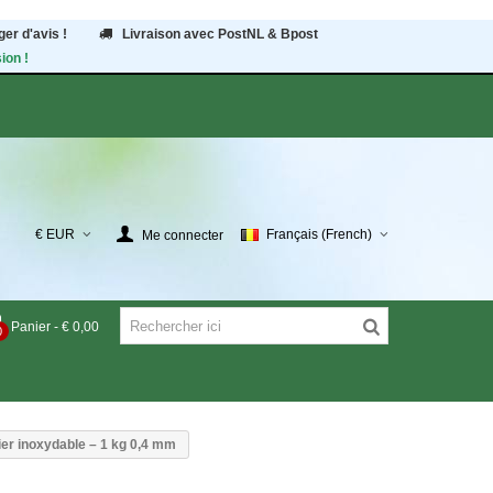
er d'avis !
Livraison avec PostNL & Bpost
ion !
€ EUR
Français (French)
Me connecter
Panier
-
€ 0,00
0
cier inoxydable – 1 kg 0,4 mm