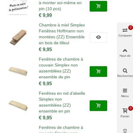
à monter soi-même en
pin (10 pcs)
€ 9,99
Chambre à miel Simplex
0
Fenêtres Hoffmann non
Comparer
montées (ZZ) Ensemble
en bois de tilleul
€ 9,95
Haut de
Fenêtres de chambre à
page
couvain Simplex non
assemblées (ZZ)
Rechercher
ensemble de pin
€ 9,95
Fenêtres en nid d'abeille
Menu
Simplex non
assemblées (ZZ)
0
ensemble en pin
Panier
€ 9,95
Fenêtres de chambre à