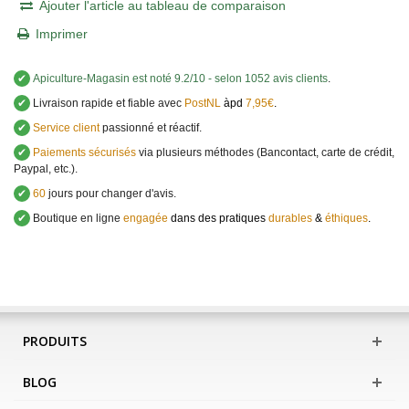
Ajouter l'article au tableau de comparaison
Imprimer
✔
Apiculture-Magasin
est noté
9.2
/
10
- selon 1052 avis clients
.
✔
Livraison rapide et fiable avec
PostNL
àpd
7,95€
.
✔
Service client
passionné et réactif.
✔
Paiements sécurisés
via plusieurs méthodes (Bancontact, carte de crédit,
Paypal, etc.).
✔
60
jours pour changer d'avis.
✔
Boutique en ligne
engagée
dans des pratiques
durables
&
éthiques
.
PRODUITS
BLOG