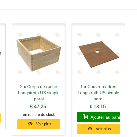
2 x
Corps de ruche
1 x
Couvre-cadres
Aperçu rapide
Aperçu rapide
Langstroth US simple
Langstroth US simple
paroi
paroi
€ 47,25
€ 13,15
en rupture de stock
Ajouter au panier
Voir plus
Voir plus