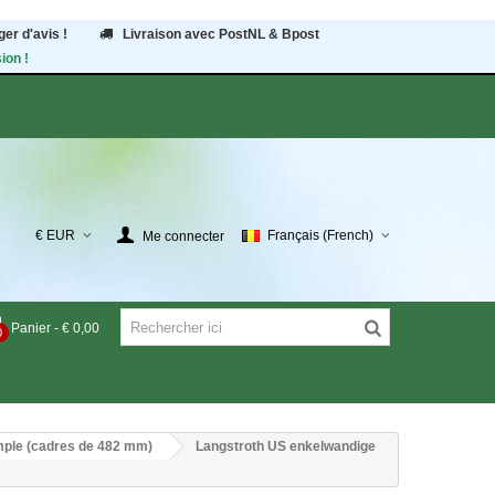
er d'avis !
Livraison avec PostNL & Bpost
ion !
€ EUR
Français (French)
Me connecter
Panier
-
€ 0,00
0
mple (cadres de 482 mm)
Langstroth US enkelwandige