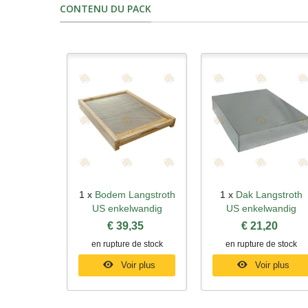
CONTENU DU PACK
1 x
Bodem Langstroth
1 x
Dak Langstroth
Aperçu rapide
Aperçu rapide
US enkelwandig
US enkelwandig
€ 39,35
€ 21,20
en rupture de stock
en rupture de stock
Voir plus
Voir plus