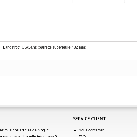
Langstroth US/Ganz (barrette supérieure 482 mm)
SERVICE CLIENT
z tous nos articles de blog ici !
Nous contacter
er une ruche : à quelle fréquence ?
FAQ