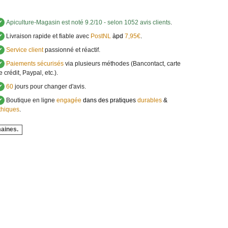
✔
Apiculture-Magasin
est noté
9.2
/
10
- selon 1052 avis clients
.
✔
Livraison rapide et fiable avec
PostNL
àpd
7,95€
.
✔
Service client
passionné et réactif.
✔
Paiements sécurisés
via plusieurs méthodes (Bancontact, carte
e crédit, Paypal, etc.).
✔
60
jours pour changer d'avis.
✔
Boutique en ligne
engagée
dans des pratiques
durables
&
thiques
.
maines.