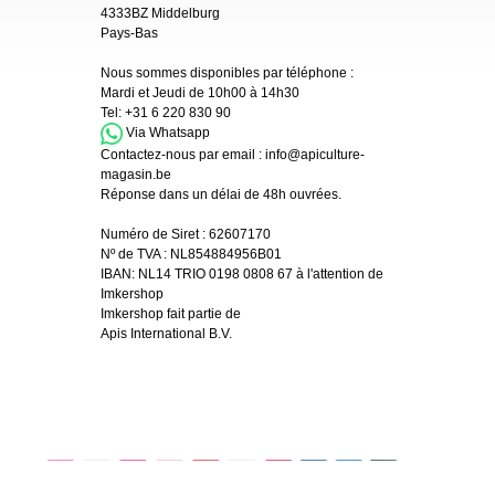
4333BZ Middelburg
Pays-Bas
Nous sommes disponibles par téléphone :
Mardi et Jeudi de 10h00 à 14h30
Tel:
+31 6 220 830 90
Via Whatsapp
Contactez-nous par email :
info@apiculture-
magasin.be
Réponse dans un délai de 48h ouvrées.
Numéro de Siret :
62607170
Nº de TVA : NL854884956B01
IBAN:
NL14 TRIO 0198 0808 67 à l'attention de
Imkershop
Imkershop fait partie de
Apis International B.V.