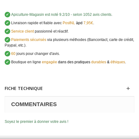
✔
Apiculture-Magasin
est noté
9.2
/
10
- selon 1052 avis clients
.
✔
Livraison rapide et fiable avec
PostNL
àpd
7,95€
.
✔
Service client
passionné et réactif.
✔
Paiements sécurisés
via plusieurs méthodes (Bancontact, carte de crédit,
Paypal, etc.).
✔
60
jours pour changer d'avis.
✔
Boutique en ligne
engagée
dans des pratiques
durables
&
éthiques
.
FICHE TECHNIQUE
COMMENTAIRES
Soyez le premier à donner votre avis !