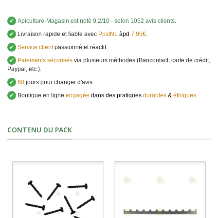
✔
Apiculture-Magasin
est noté
9.2
/
10
- selon 1052 avis clients
.
✔
Livraison rapide et fiable avec
PostNL
àpd
7,95€
.
✔
Service client
passionné et réactif.
✔
Paiements sécurisés
via plusieurs méthodes (Bancontact, carte de crédit,
Paypal, etc.).
✔
60
jours pour changer d'avis.
✔
Boutique en ligne
engagée
dans des pratiques
durables
&
éthiques
.
CONTENU DU PACK