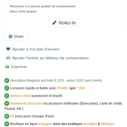
Personne n'a encore publié de commentaire
dans cette langue
Notez-le
Share
Ajouter à ma liste d'envies
Ajouter l'article au tableau de comparaison
Imprimer
✔
Apiculture-Magasin
est noté
9.2
/
10
- selon 1052 avis clients
.
✔
Livraison rapide et fiable avec
PostNL
àpd
7,95€
.
✔
Service client
passionné et réactif.
✔
Paiements sécurisés
via plusieurs méthodes (Bancontact, carte de crédit,
Paypal, etc.).
✔
60
jours pour changer d'avis.
✔
Boutique en ligne
engagée
dans des pratiques
durables
&
éthiques
.