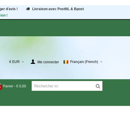
er d'avis !
Livraison avec PostNL & Bpost
ion !
€ EUR
Français (French)
Me connecter
Panier
-
€ 0,00
0