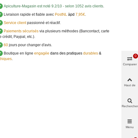
✔
Apiculture-Magasin
est noté
9.2
/
10
- selon 1052 avis clients
.
✔
Livraison rapide et fiable avec
PostNL
àpd
7,95€
.
✔
Service client
passionné et réactif.
✔
Paiements sécurisés
via plusieurs méthodes (Bancontact, carte
e crédit, Paypal, etc.).
✔
60
jours pour changer d'avis.
✔
Boutique en ligne
engagée
dans des pratiques
durables
&
0
thiques
.
Comparer
Haut de
page
Rechercher
Menu