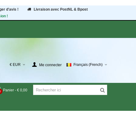
er d'avis !
Livraison avec PostNL & Bpost
ion !
€ EUR
Français (French)
Me connecter
Panier
-
€ 0,00
0