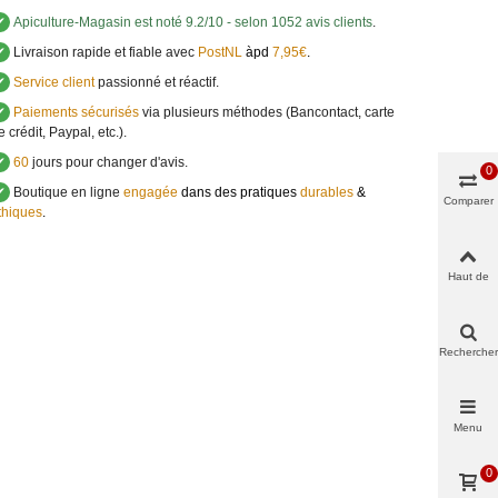
✔
Apiculture-Magasin
est noté
9.2
/
10
- selon 1052 avis clients
.
✔
Livraison rapide et fiable avec
PostNL
àpd
7,95€
.
✔
Service client
passionné et réactif.
✔
Paiements sécurisés
via plusieurs méthodes (Bancontact, carte
e crédit, Paypal, etc.).
✔
60
jours pour changer d'avis.
0
✔
Boutique en ligne
engagée
dans des pratiques
durables
&
Comparer
thiques
.
Haut de
page
Rechercher
Menu
0