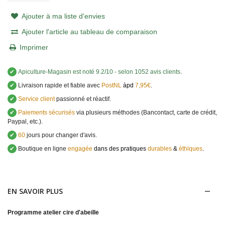
Ajouter à ma liste d'envies
Ajouter l'article au tableau de comparaison
Imprimer
✔
Apiculture-Magasin
est noté
9.2
/
10
- selon 1052 avis clients
.
✔
Livraison rapide et fiable avec
PostNL
àpd
7,95€
.
✔
Service client
passionné et réactif.
✔
Paiements sécurisés
via plusieurs méthodes (Bancontact, carte de crédit,
Paypal, etc.).
✔
60
jours pour changer d'avis.
✔
Boutique en ligne
engagée
dans des pratiques
durables
&
éthiques
.
EN SAVOIR PLUS
Programme atelier cire d'abeille