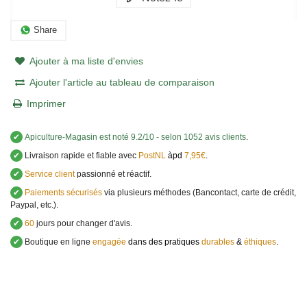
Share
Ajouter à ma liste d'envies
Ajouter l'article au tableau de comparaison
Imprimer
✔
Apiculture-Magasin
est noté
9.2
/
10
- selon 1052 avis clients
.
✔
Livraison rapide et fiable avec
PostNL
àpd
7,95€
.
✔
Service client
passionné et réactif.
✔
Paiements sécurisés
via plusieurs méthodes (Bancontact, carte de crédit,
Paypal, etc.).
✔
60
jours pour changer d'avis.
✔
Boutique en ligne
engagée
dans des pratiques
durables
&
éthiques
.