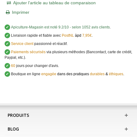
Ajouter l'article au tableau de comparaison
Imprimer
✔
Apiculture-Magasin
est noté
9.2
/
10
- selon 1052 avis clients
.
✔
Livraison rapide et fiable avec
PostNL
àpd
7,95€
.
✔
Service client
passionné et réactif.
✔
Paiements sécurisés
via plusieurs méthodes (Bancontact, carte de crédit,
Paypal, etc.).
✔
60
jours pour changer d'avis.
✔
Boutique en ligne
engagée
dans des pratiques
durables
&
éthiques
.
PRODUITS
BLOG