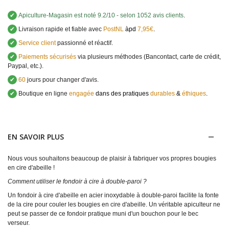
✔
Apiculture-Magasin
est noté
9.2
/
10
- selon 1052 avis clients
.
✔
Livraison rapide et fiable avec
PostNL
àpd
7,95€
.
✔
Service client
passionné et réactif.
✔
Paiements sécurisés
via plusieurs méthodes (Bancontact, carte de crédit,
Paypal, etc.).
✔
60
jours pour changer d'avis.
✔
Boutique en ligne
engagée
dans des pratiques
durables
&
éthiques
.
EN SAVOIR PLUS
Nous vous souhaitons beaucoup de plaisir à fabriquer vos propres bougies
en cire d'abeille !
Comment utiliser le fondoir à cire à double-paroi ?
Un fondoir à cire d'abeille en acier inoxydable à double-paroi facilite la fonte
de la cire pour couler les bougies en cire d'abeille. Un véritable apiculteur ne
peut se passer de ce fondoir pratique muni d'un bouchon pour le bec
verseur.