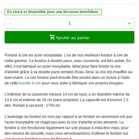
En stock et disponible pour une livraison immédiate.
-
+
Ajouter au panier
Fondoir à cire en acier inoxydable. L'un de nos meilleurs fondoir à cire de
notre gamme. Ce fondoir à double paroi, avec couvercle, est très solide. En
effet, il est fabriqué en acier inoxydable. Idéal pour faire fondre la cire
d'abeille grâce à sa double paroi remplie d'eau. Ainsi, la cire est chauffée au
bain-marie. La cire fondue peut ensuite être versée dans un moule à l'aide
de cette
burette à cire
pour vous aider à fabriquer vos propres bougies.
L'intérieur de la casserole mesure 14 cm de haut, a un diamètre interne de
13,5 cm et externe de 16 cm (sans poignée). La capacité est d'environ 1,5
litre. Rempli à ras-bord : 1750 ml.
L'avantage du fondoir en inox par rapport à un fondoir en aluminium est que
l'acier inoxydable ne réagit pas avec la cire d'abeille et les aliments. Le
fondoir à cire fonctionne également sur une plaque à induction mais, pour
des raisons de sécurité, nous vous recommandons d'utiliser le fondoir sur
une plaque électrique (pas de flamme !).