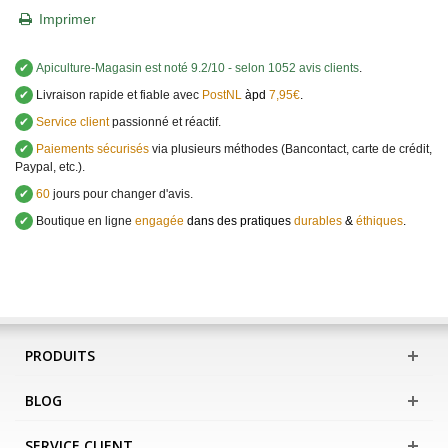
Imprimer
✔
Apiculture-Magasin
est noté
9.2
/
10
- selon 1052 avis clients
.
✔
Livraison rapide et fiable avec
PostNL
àpd
7,95€
.
✔
Service client
passionné et réactif.
✔
Paiements sécurisés
via plusieurs méthodes (Bancontact, carte de crédit,
Paypal, etc.).
✔
60
jours pour changer d'avis.
✔
Boutique en ligne
engagée
dans des pratiques
durables
&
éthiques
.
PRODUITS
BLOG
SERVICE CLIENT