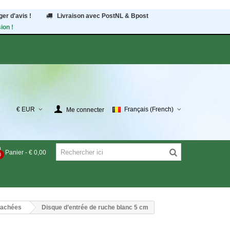
er d'avis !
Livraison avec PostNL & Bpost
ion !
€ EUR
Français (French)
Me connecter
Panier
-
€ 0,00
0
étachées
Disque d’entrée de ruche blanc 5 cm