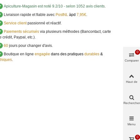
✔
Apiculture-Magasin
est noté
9.2
/
10
- selon 1052 avis clients
.
✔
Livraison rapide et fiable avec
PostNL
àpd
7,95€
.
✔
Service client
passionné et réactif.
✔
Paiements sécurisés
via plusieurs méthodes (Bancontact, carte
e crédit, Paypal, etc.).
✔
60
jours pour changer d'avis.
0
✔
Boutique en ligne
engagée
dans des pratiques
durables
&
thiques
.
Comparer
Haut de
page
Rechercher
Menu
0