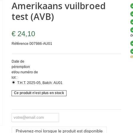
Amerikaans vuilbroed
test (AVB)
€ 24,10
d
Référence
007986-AU01
é
Date de
péremption
et/ou numéro de
lot :
T.H.T. 2025-05, Batch: AU01
Ce produit n'est plus en stock
Prévenez-moi lorsque le produit est disponible