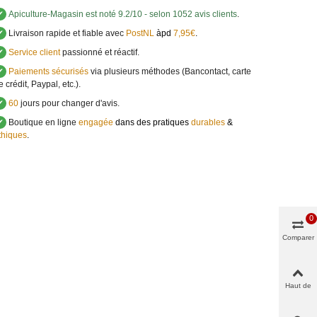
✔
Apiculture-Magasin
est noté
9.2
/
10
- selon 1052 avis clients
.
✔
Livraison rapide et fiable avec
PostNL
àpd
7,95€
.
✔
Service client
passionné et réactif.
✔
Paiements sécurisés
via plusieurs méthodes (Bancontact, carte
e crédit, Paypal, etc.).
✔
60
jours pour changer d'avis.
✔
Boutique en ligne
engagée
dans des pratiques
durables
&
thiques
.
0
Comparer
Haut de
page