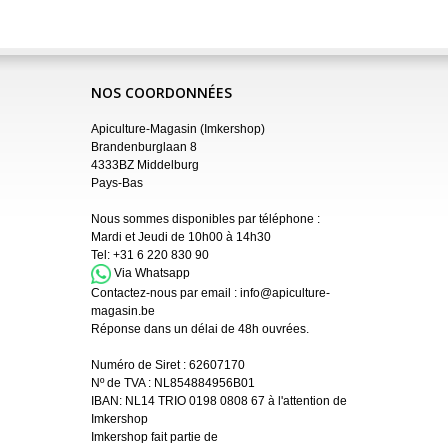
NOS COORDONNÉES
Apiculture-Magasin (Imkershop)
Brandenburglaan 8
4333BZ Middelburg
Pays-Bas
Nous sommes disponibles par téléphone :
Mardi et Jeudi de 10h00 à 14h30
Tel:
+31 6 220 830 90
Via Whatsapp
Contactez-nous par email :
info@apiculture-
magasin.be
Réponse dans un délai de 48h ouvrées.
Numéro de Siret :
62607170
Nº de TVA : NL854884956B01
IBAN:
NL14 TRIO 0198 0808 67 à l'attention de
Imkershop
Imkershop fait partie de