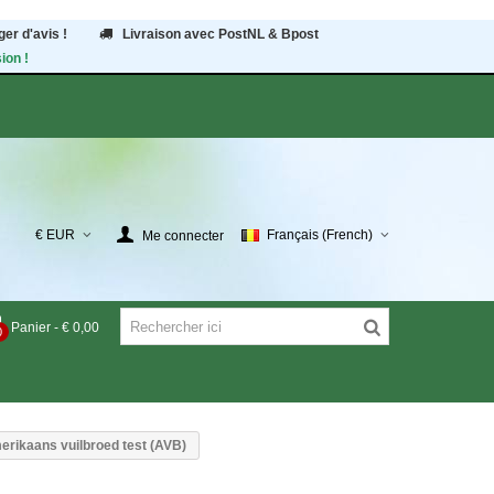
er d'avis !
Livraison avec PostNL & Bpost
ion !
€ EUR
Français (French)
Me connecter
Panier
-
€ 0,00
0
erikaans vuilbroed test (AVB)