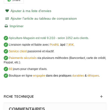
Ajouter à ma liste d'envies
Ajouter l'article au tableau de comparaison
Imprimer
✔
Apiculture-Magasin
est noté
9.2
/
10
- selon 1052 avis clients
.
✔
Livraison rapide et fiable avec
PostNL
àpd
7,95€
.
✔
Service client
passionné et réactif.
✔
Paiements sécurisés
via plusieurs méthodes (Bancontact, carte de crédit,
Paypal, etc.).
✔
60
jours pour changer d'avis.
✔
Boutique en ligne
engagée
dans des pratiques
durables
&
éthiques
.
FICHE TECHNIQUE
COMMENTAIRES