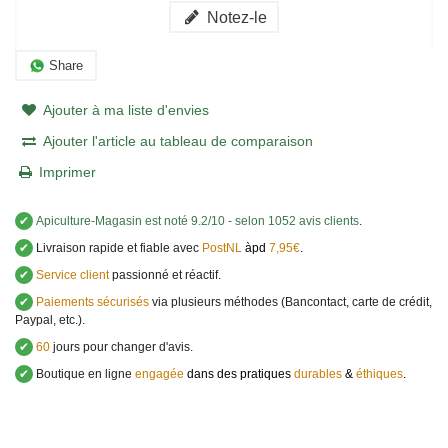
Notez-le
Share
Ajouter à ma liste d'envies
Ajouter l'article au tableau de comparaison
Imprimer
✔
Apiculture-Magasin
est noté
9.2
/
10
- selon 1052 avis clients
.
✔
Livraison rapide et fiable avec
PostNL
àpd
7,95€
.
✔
Service client
passionné et réactif.
✔
Paiements sécurisés
via plusieurs méthodes (Bancontact, carte de crédit,
Paypal, etc.).
✔
60
jours pour changer d'avis.
✔
Boutique en ligne
engagée
dans des pratiques
durables
&
éthiques
.