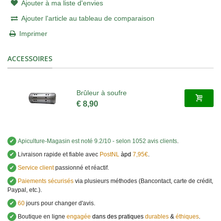
Ajouter à ma liste d'envies
Ajouter l'article au tableau de comparaison
Imprimer
ACCESSOIRES
Brûleur à soufre
€ 8,90
✔
Apiculture-Magasin
est noté
9.2
/
10
- selon 1052 avis clients
.
✔
Livraison rapide et fiable avec
PostNL
àpd
7,95€
.
✔
Service client
passionné et réactif.
✔
Paiements sécurisés
via plusieurs méthodes (Bancontact, carte de crédit,
Paypal, etc.).
✔
60
jours pour changer d'avis.
✔
Boutique en ligne
engagée
dans des pratiques
durables
&
éthiques
.